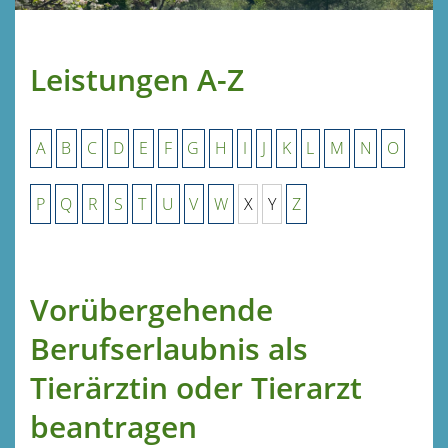
Leistungen A-Z
A
B
C
D
E
F
G
H
I
J
K
L
M
N
O
P
Q
R
S
T
U
V
W
X
Y
Z
Vorübergehende
Berufserlaubnis als
Tierärztin oder Tierarzt
beantragen