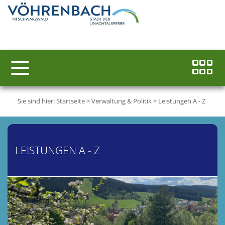
Sie sind hier:
Startseite
>
Verwaltung & Politik
>
Leistungen A - Z
LEISTUNGEN A - Z