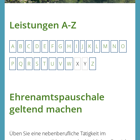
Leistungen A-Z
A
B
C
D
E
F
G
H
I
J
K
L
M
N
O
P
Q
R
S
T
U
V
W
X
Y
Z
Ehrenamtspauschale
geltend machen
Üben Sie eine nebenberufliche Tätigkeit im