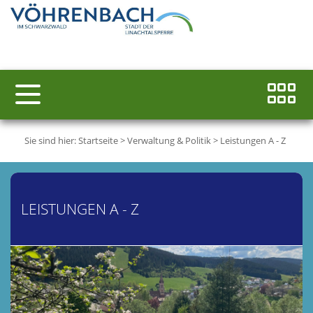
Sie sind hier:
Startseite
>
Verwaltung & Politik
>
Leistungen A - Z
LEISTUNGEN A - Z