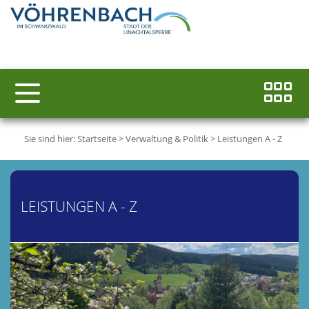
Sie sind hier:
Startseite
>
Verwaltung & Politik
>
Leistungen A - Z
LEISTUNGEN A - Z