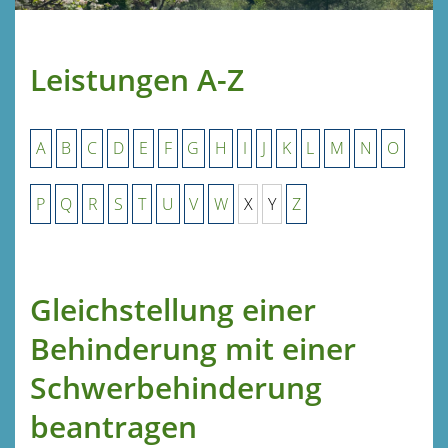
Leistungen A-Z
A
B
C
D
E
F
G
H
I
J
K
L
M
N
O
P
Q
R
S
T
U
V
W
X
Y
Z
Gleichstellung einer
Behinderung mit einer
Schwerbehinderung
beantragen