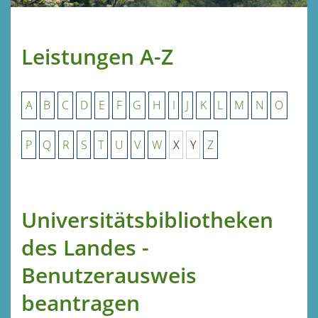
Leistungen A-Z
A
B
C
D
E
F
G
H
I
J
K
L
M
N
O
P
Q
R
S
T
U
V
W
X
Y
Z
Universitätsbibliotheken
des Landes -
Benutzerausweis
beantragen