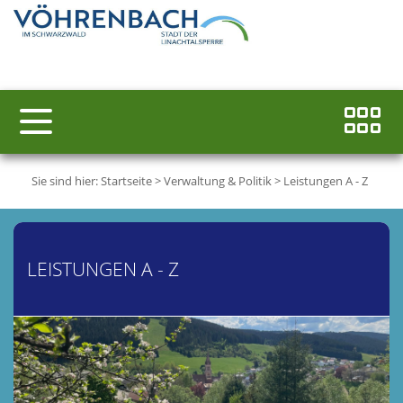
Sie sind hier:
Startseite
>
Verwaltung & Politik
>
Leistungen A - Z
LEISTUNGEN A - Z