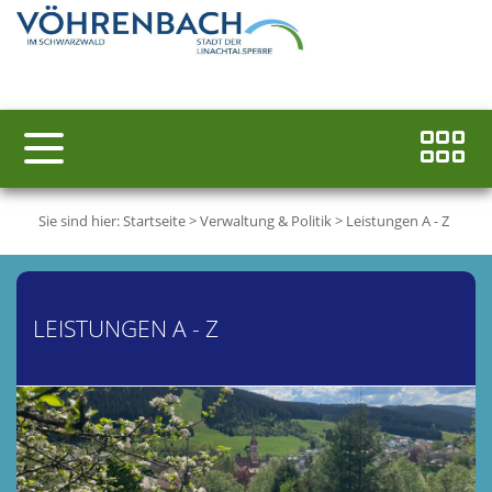
Sie sind hier:
Startseite
>
Verwaltung & Politik
>
Leistungen A - Z
LEISTUNGEN A - Z