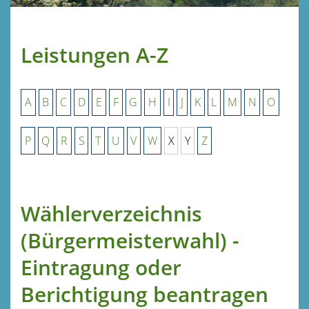
Leistungen A-Z
A
B
C
D
E
F
G
H
I
J
K
L
M
N
O
P
Q
R
S
T
U
V
W
X
Y
Z
Wählerverzeichnis
(Bürgermeisterwahl) -
Eintragung oder
Berichtigung beantragen