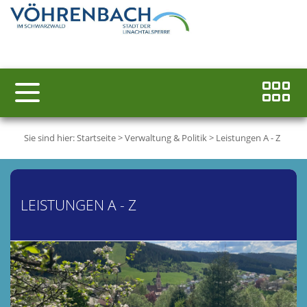
Sie sind hier:
Startseite
>
Verwaltung & Politik
>
Leistungen A - Z
LEISTUNGEN A - Z