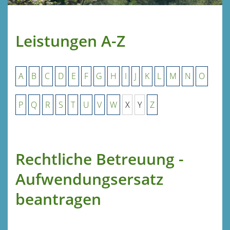
Leistungen A-Z
A
B
C
D
E
F
G
H
I
J
K
L
M
N
O
P
Q
R
S
T
U
V
W
X
Y
Z
Rechtliche Betreuung -
Aufwendungsersatz
beantragen