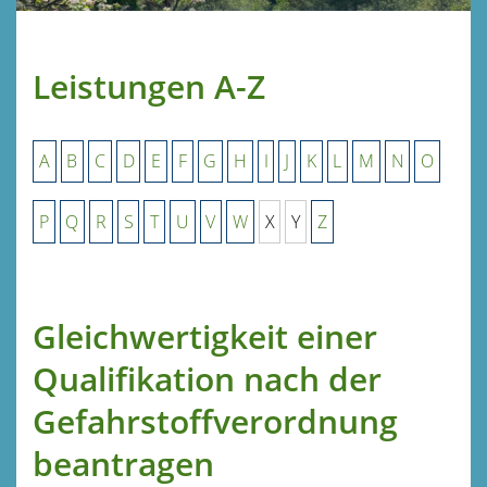
Leistungen A-Z
A
B
C
D
E
F
G
H
I
J
K
L
M
N
O
P
Q
R
S
T
U
V
W
X
Y
Z
Gleichwertigkeit einer
Qualifikation nach der
Gefahrstoffverordnung
beantragen