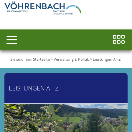
Sie sind hier:
Startseite
>
Verwaltung & Politik
>
Leistungen A - Z
LEISTUNGEN A - Z