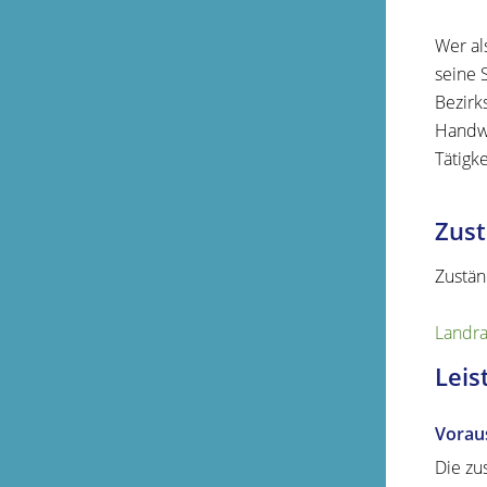
Wer al
seine 
Bezirk
Handwe
Tätigk
Zust
Zustän
Landra
Leis
Vorau
Die zu