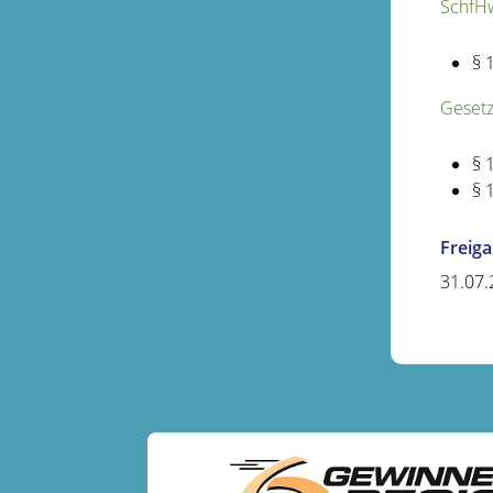
SchfH
§ 
Gesetz
§ 
§ 
Freig
31.07.