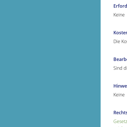
Erford
Keine
Koste
Die Ko
Bearb
Sind d
Hinwe
Keine
Recht
Gesetz