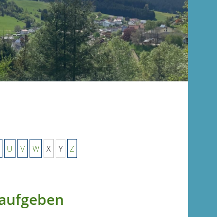
U
V
W
X
Y
Z
r aufgeben