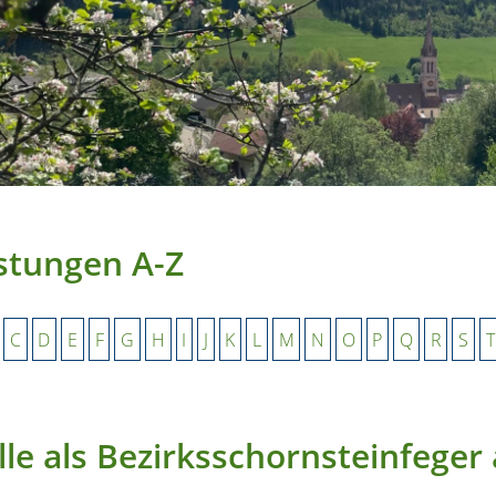
stungen A-Z
C
D
E
F
G
H
I
J
K
L
M
N
O
P
Q
R
S
T
lle als Bezirksschornsteinfege