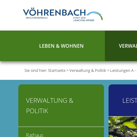
LEBEN & WOHNEN
VERWAL
Sie sind hier:
Startseite
>
Verwaltung & Politik
>
Leistungen A -
VERWALTUNG &
LEIS
POLITIK
Rathaus