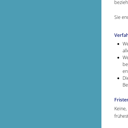
bezieh
Sie en
Verfa
We
al
We
be
en
Di
Be
Friste
Keine,
frühes