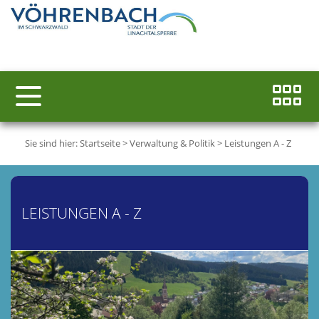
Sie sind hier:
Startseite
>
Verwaltung & Politik
>
Leistungen A - Z
LEISTUNGEN A - Z