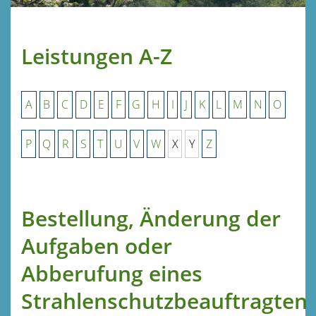
Leistungen A-Z
A
B
C
D
E
F
G
H
I
J
K
L
M
N
O
P
Q
R
S
T
U
V
W
X
Y
Z
Bestellung, Änderung der
Aufgaben oder
Abberufung eines
Strahlenschutzbeauftragten