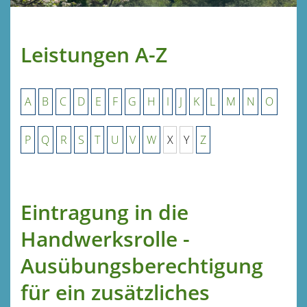
Leistungen A-Z
A
B
C
D
E
F
G
H
I
J
K
L
M
N
O
P
Q
R
S
T
U
V
W
X
Y
Z
Eintragung in die
Handwerksrolle -
Ausübungsberechtigung
für ein zusätzliches