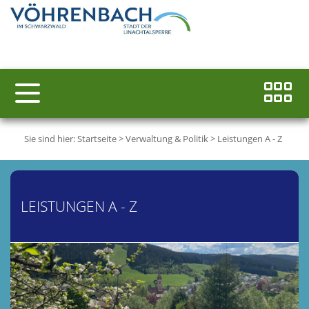
Sie sind hier:
Startseite
>
Verwaltung & Politik
>
Leistungen A - Z
LEISTUNGEN A - Z