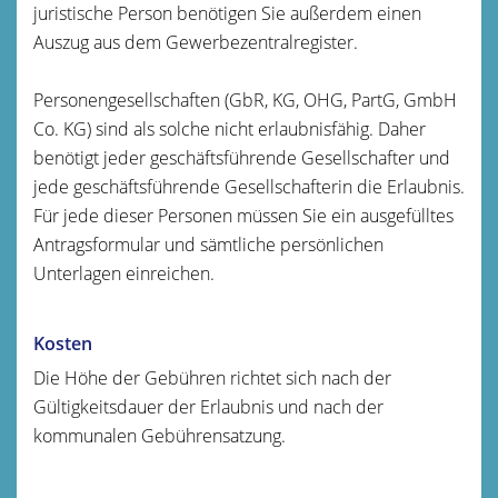
juristische Person benötigen Sie außerdem einen
Auszug aus dem Gewerbezentralregister.
Personengesellschaften (GbR, KG, OHG, PartG, GmbH
Co. KG) sind als solche nicht erlaubnisfähig. Daher
benötigt jeder geschäftsführende Gesellschafter und
jede geschäftsführende Gesellschafterin die Erlaubnis.
Für jede dieser Personen müssen Sie ein ausgefülltes
Antragsformular und sämtliche persönlichen
Unterlagen einreichen.
Kosten
Die Höhe der Gebühren richtet sich nach der
Gültigkeitsdauer der Erlaubnis und nach der
kommunalen Gebührensatzung.