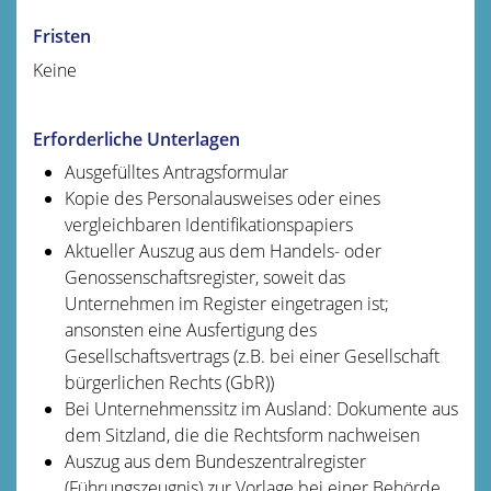
Fristen
Keine
Erforderliche Unterlagen
Ausgefülltes Antragsformular
Kopie des Personalausweises oder eines
vergleichbaren Identifikationspapiers
Aktueller Auszug aus dem Handels- oder
Genossenschaftsregister, soweit das
Unternehmen im Register eingetragen ist;
ansonsten eine Ausfertigung des
Gesellschaftsvertrags (z.B. bei einer Gesellschaft
bürgerlichen Rechts (GbR))
Bei Unternehmenssitz im Ausland: Dokumente aus
dem Sitzland, die die Rechtsform nachweisen
Auszug aus dem Bundeszentralregister
(Führungszeugnis) zur Vorlage bei einer Behörde