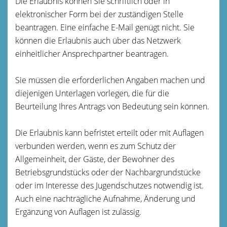
Die Erlaubnis können Sie schriftlich oder in
elektronischer Form bei der zuständigen Stelle
beantragen. Eine einfache E-Mail genügt nicht. Sie
können die Erlaubnis auch über das Netzwerk
einheitlicher Ansprechpartner beantragen.
Sie müssen die erforderlichen Angaben machen und
diejenigen Unterlagen vorlegen, die für die
Beurteilung Ihres Antrags von Bedeutung sein können.
Die Erlaubnis kann befristet erteilt oder mit Auflagen
verbunden werden, wenn es zum Schutz der
Allgemeinheit, der Gäste, der Bewohner des
Betriebsgrundstücks oder der Nachbargrundstücke
oder im Interesse des Jugendschutzes notwendig ist.
Auch eine nachträgliche Aufnahme, Änderung und
Ergänzung von Auflagen ist zulässig.