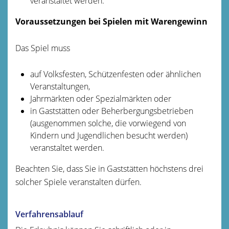
veranstaltet werden.
Voraussetzungen bei Spielen mit Warengewinn
Das Spiel muss
auf Volksfesten, Schützenfesten oder ähnlichen
Veranstaltungen,
Jahrmärkten oder Spezialmärkten oder
in Gaststätten oder Beherbergungsbetrieben
(ausgenommen solche, die vorwiegend von
Kindern und Jugendlichen besucht werden)
veranstaltet werden.
Beachten Sie, dass Sie in Gaststätten höchstens drei
solcher Spiele veranstalten dürfen.
Verfahrensablauf