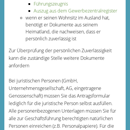
Führungszeugnis
Auszug aus dem Gewerbezentralregister
wenn er seinen Wohnsitz im Ausland hat,
benötigt er Dokumente aus seinem
Heimatland, die nachweisen, dass er
persönlich zuverlässig ist
Zur Überprüfung der persönlichen Zuverlässigkeit
kann die zuständige Stelle weitere Dokumente
anfordern
Bei juristischen Personen (GmbH,
Unternehmensgesellschaft, AG, eingetragene
Genossenschaft) müssen Sie das Antragsformular
lediglich für die juristische Person selbst ausfüllen.
Alle personenbezogenen Unterlagen müssen Sie für
alle zur Geschäftsführung berechtigten natürlichen
Personen einreichen (z.B. Personalpapiere). Für die