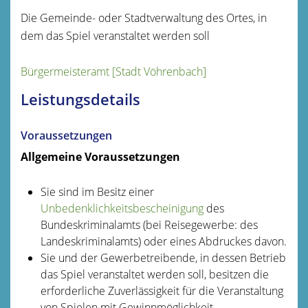
Die Gemeinde- oder Stadtverwaltung des Ortes, in
dem das Spiel veranstaltet werden soll
Bürgermeisteramt [Stadt Vöhrenbach]
Leistungsdetails
Voraussetzungen
Allgemeine Voraussetzungen
Sie sind im Besitz einer
Unbedenklichkeitsbescheinigung
des
Bundeskriminalamts (bei Reisegewerbe: des
Landeskriminalamts) oder eines Abdruckes davon.
Sie und der Gewerbetreibende, in dessen Betrieb
das Spiel veranstaltet werden soll, besitzen die
erforderliche Zuverlässigkeit für die Veranstaltung
von Spielen mit Gewinnmöglichkeit.