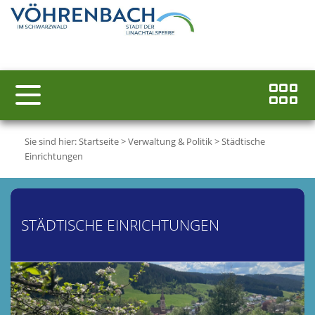
Sie sind hier:
Startseite
>
Verwaltung & Politik
>
Städtische
Einrichtungen
STÄDTISCHE EINRICHTUNGEN