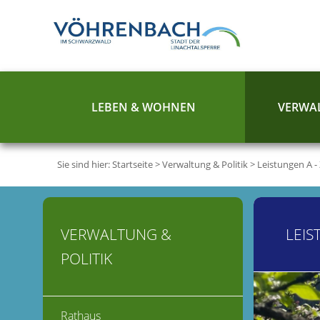
LEBEN & WOHNEN
VERWAL
Sie sind hier:
Startseite
>
Verwaltung & Politik
>
Leistungen A -
VERWALTUNG &
LEIS
POLITIK
Rathaus