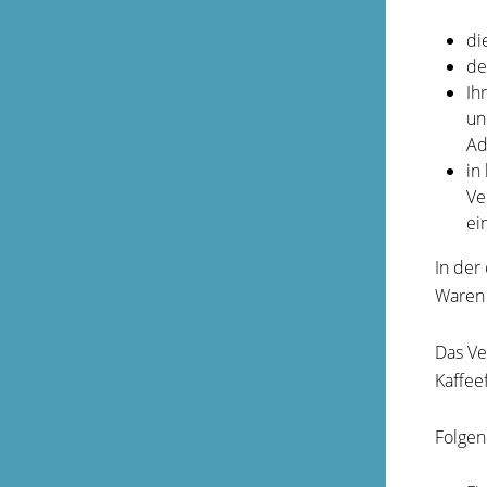
di
de
Ih
un
Ad
in
Ve
ei
In der
Waren 
Das Ve
Kaffee
Folgen