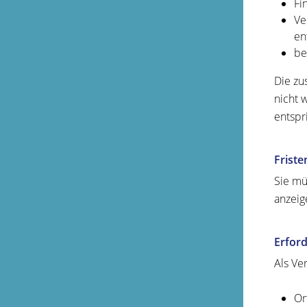
Fi
Ve
en
be
Die zu
nicht 
entspr
Friste
Sie mü
anzeig
Erford
Als Ve
Or