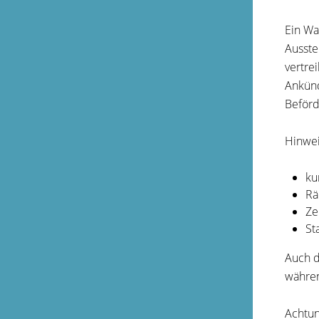
Ein Wa
Ausste
vertre
Ankünd
Beförd
Hinwei
ku
Rä
Ze
St
Auch d
währen
Achtun