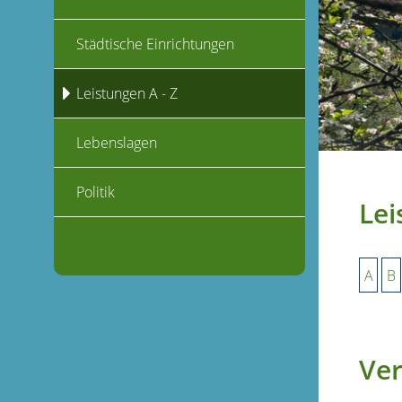
Städtische Einrichtungen
Leistungen A - Z
Lebenslagen
Politik
Lei
A
B
Ver