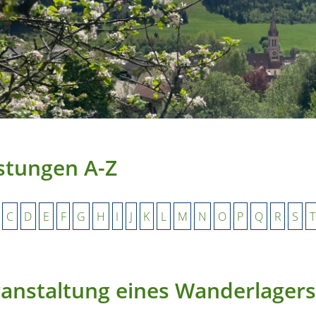
stungen A-Z
C
D
E
F
G
H
I
J
K
L
M
N
O
P
Q
R
S
T
anstaltung eines Wanderlagers