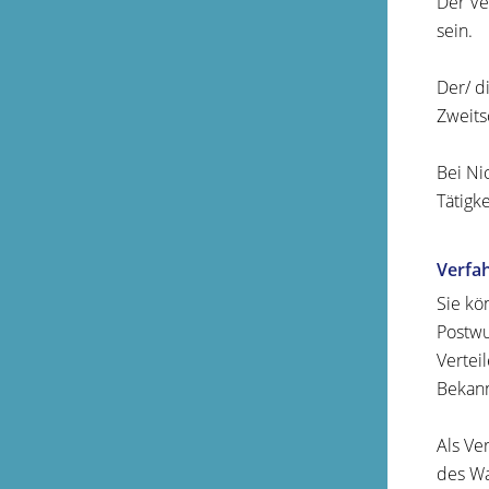
Der Ve
sein.
Der/ d
Zweits
Bei Ni
Tätigke
Verfa
Sie kö
Postwu
Vertei
Bekann
Als Ve
des Wa