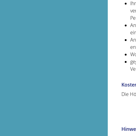
Ih
ve
Pe
An
ei
An
en
Wo
ge
Ve
Koste
Die Hö
Hinwe