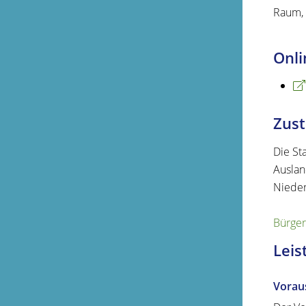
Raum, 
Onli
Zust
Die St
Auslan
Nieder
Bürger
Leis
Vorau