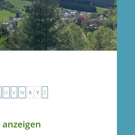
U
V
W
X
Y
Z
 anzeigen