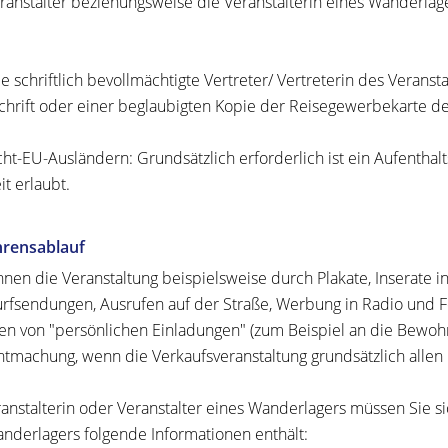
ranstalter beziehungsweise die Veranstalterin eines Wanderlag
ie schriftlich bevollmächtigte Vertreter/ Vertreterin des Veranst
chrift oder einer beglaubigten Kopie der Reisegewerbekarte des
cht-EU-Ausländern: Grundsätzlich erforderlich ist ein Aufenthal
it erlaubt.
hrensablauf
nnen die Veranstaltung beispielsweise durch Plakate, Inserate in
rfsendungen, Ausrufen auf der Straße, Werbung in Radio und F
len von "persönlichen Einladungen" (zum Beispiel an die Bewohne
tmachung, wenn die Verkaufsveranstaltung grundsätzlich allen 
ranstalterin oder Veranstalter eines Wanderlagers müssen Sie si
nderlagers folgende Informationen enthält: