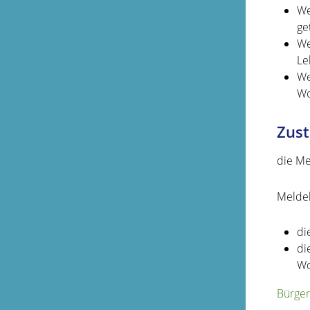
We
ge
We
Le
We
Wo
Zust
die Me
Meldeb
di
di
Wo
Bürger