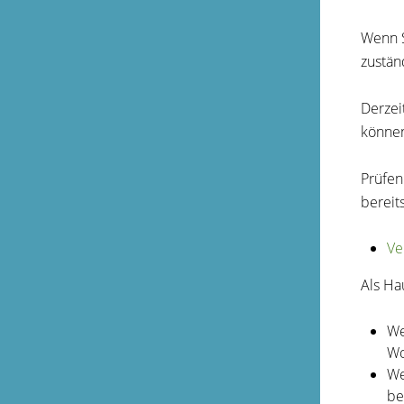
Wenn S
zustä
Derzei
können
Prüfen
bereit
Ve
Als Ha
We
Wo
We
be