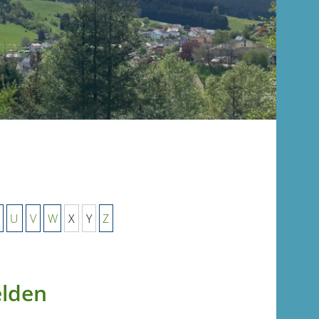
U
V
W
X
Y
Z
elden