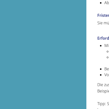
Ab
Friste
Sie mü
Erford
Mi
Be
Vo
Die zu
Beispi
Tipp:
S