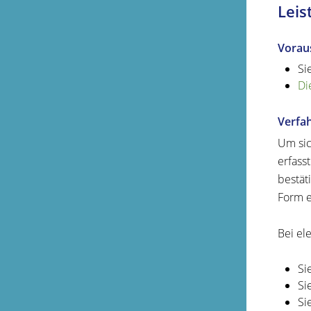
Leis
Vorau
Si
Di
Verfa
Um sic
erfass
bestät
Form e
Bei el
Si
Si
Si