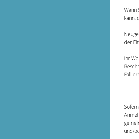
Wenn S
kann, 
Neugeb
der El
Ihr Wo
Besche
Fall e
Sofern
Anmel
gemein
und/od