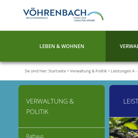
LEBEN & WOHNEN
VERWAL
Sie sind hier:
Startseite
>
Verwaltung & Politik
>
Leistungen A -
VERWALTUNG &
LEIS
POLITIK
Rathaus