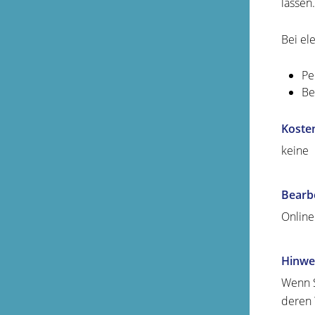
lassen.
Bei el
Pe
Be
Koste
keine
Bearb
Online
Hinwe
Wenn S
deren 