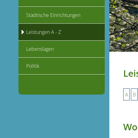
Städtische Einrichtungen
Leistungen A - Z
Lebenslagen
Politik
Lei
A
B
Woh