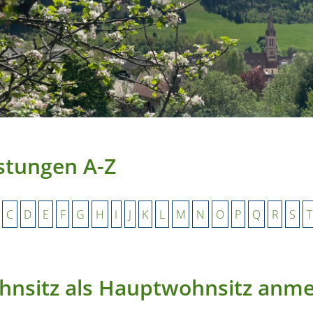
stungen A-Z
C
D
E
F
G
H
I
J
K
L
M
N
O
P
Q
R
S
T
nsitz als Hauptwohnsitz anm