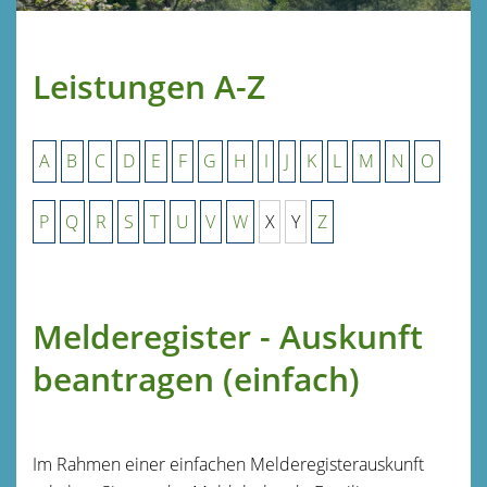
Leistungen A-Z
A
B
C
D
E
F
G
H
I
J
K
L
M
N
O
P
Q
R
S
T
U
V
W
X
Y
Z
Melderegister - Auskunft
beantragen (einfach)
Im Rahmen einer einfachen Melderegisterauskunft