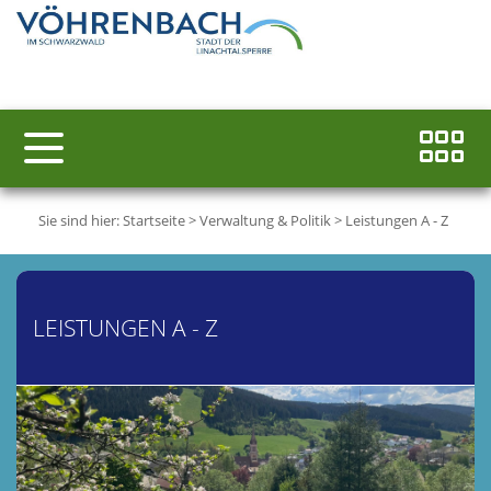
Sie sind hier:
Startseite
>
Verwaltung & Politik
>
Leistungen A - Z
LEISTUNGEN A - Z