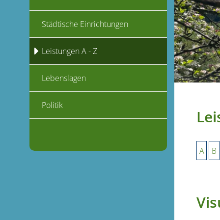
Städtische Einrichtungen
Leistungen A - Z
Lebenslagen
Politik
Lei
A
B
Vis