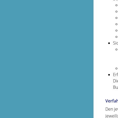
Si
Er
Di
Bu
Verfa
Den je
jeweil