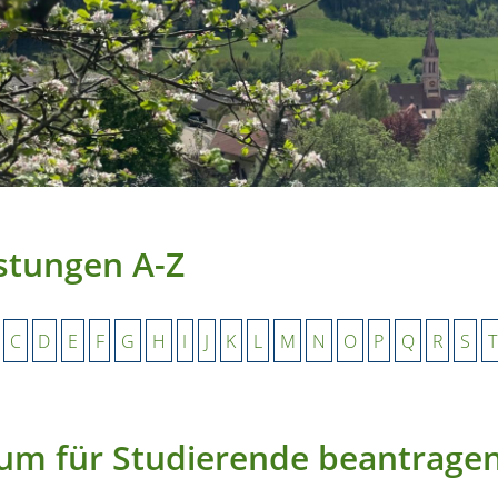
stungen A-Z
C
D
E
F
G
H
I
J
K
L
M
N
O
P
Q
R
S
T
um für Studierende beantrage