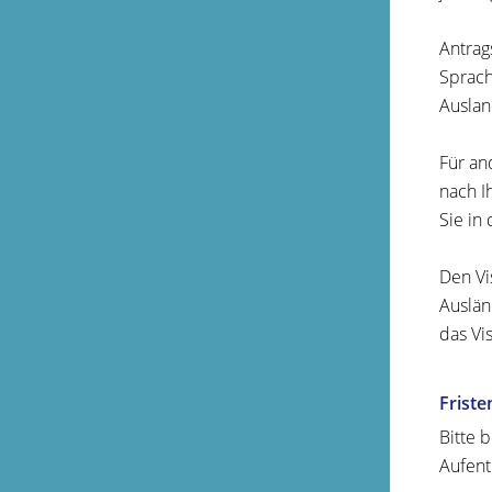
Antrag
Sprach
Auslan
Für an
nach I
Sie in
Den Vi
Auslän
das Vi
Friste
Bitte b
Aufent