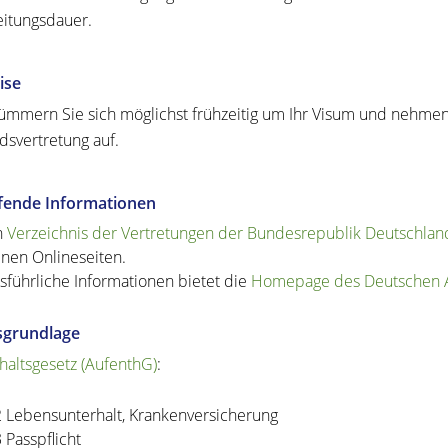
itungsdauer.
ise
kümmern Sie sich möglichst frühzeitig um Ihr Visum und nehmen
dsvertretung auf.
efende Informationen
n
Verzeichnis der Vertretungen der Bundesrepublik Deutschlan
inen Onlineseiten.
sführliche Informationen bietet die
Homepage des Deutschen A
sgrundlage
haltsgesetz
(AufenthG)
:
2
Lebensunterhalt, Krankenversicherung
3 Passpflicht