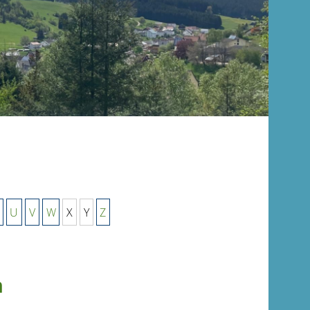
U
V
W
X
Y
Z
n