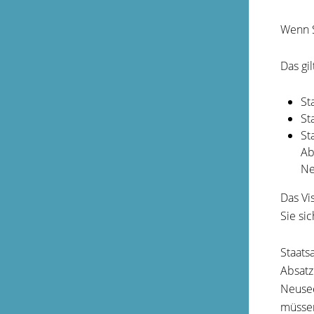
Wenn S
Das gil
St
St
St
Ab
Ne
Das Vi
Sie si
Staats
Absatz
Neusee
müssen