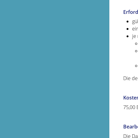
Erford
gü
ei
je
Die de
Koste
75,00
Bearb
Die Da