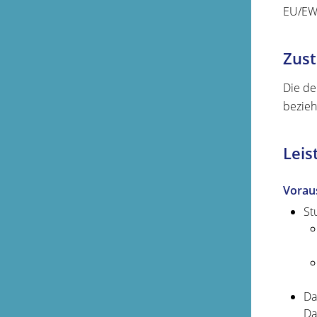
EU/EW
Zust
Die de
bezieh
Leis
Vorau
St
Da
Da