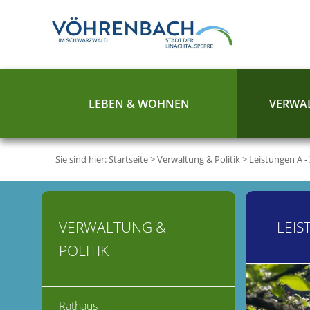
LEBEN & WOHNEN
VERWAL
Sie sind hier:
Startseite
>
Verwaltung & Politik
>
Leistungen A -
VERWALTUNG &
LEIS
POLITIK
Rathaus