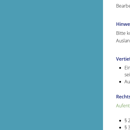
Bearbe
Hinwe
Bitte 
Auslan
Verti
Ei
se
Au
Recht
Aufent
§ 
§ 