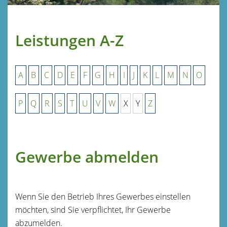
Leistungen A-Z
A
B
C
D
E
F
G
H
I
J
K
L
M
N
O
P
Q
R
S
T
U
V
W
X
Y
Z
Gewerbe abmelden
Wenn Sie den Betrieb Ihres Gewerbes einstellen
möchten, sind Sie verpflichtet, Ihr Gewerbe
abzumelden.