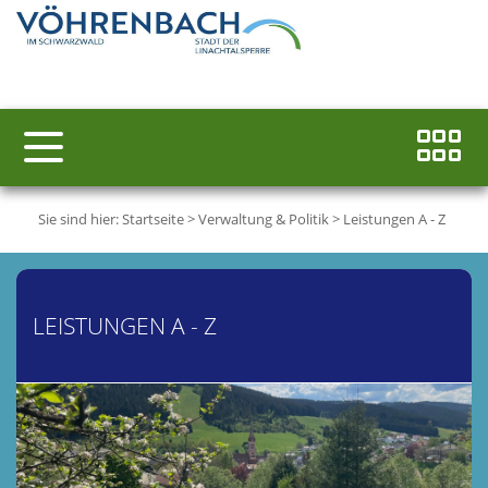
Sie sind hier:
Startseite
>
Verwaltung & Politik
>
Leistungen A - Z
LEISTUNGEN A - Z