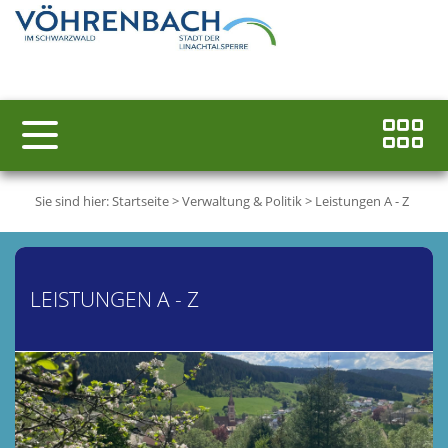
Sie sind hier:
Startseite
>
Verwaltung & Politik
>
Leistungen A - Z
LEISTUNGEN A - Z