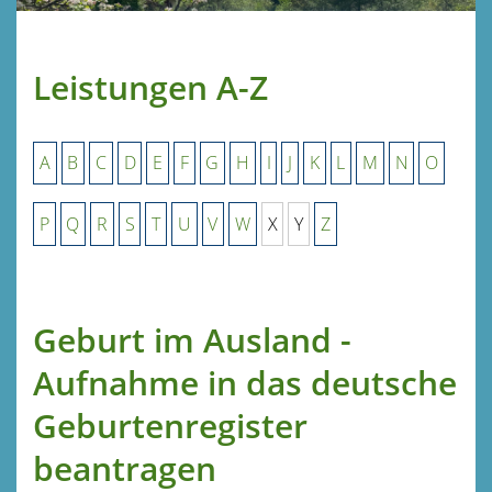
Leistungen A-Z
A
B
C
D
E
F
G
H
I
J
K
L
M
N
O
P
Q
R
S
T
U
V
W
X
Y
Z
Geburt im Ausland -
Aufnahme in das deutsche
Geburtenregister
beantragen