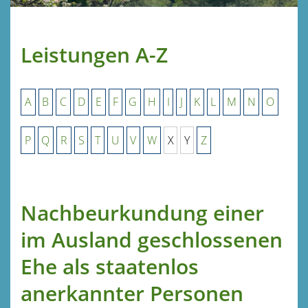
Leistungen A-Z
A
B
C
D
E
F
G
H
I
J
K
L
M
N
O
P
Q
R
S
T
U
V
W
X
Y
Z
Nachbeurkundung einer
im Ausland geschlossenen
Ehe als staatenlos
anerkannter Personen