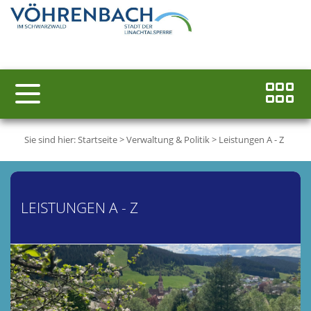
Sie sind hier:
Startseite
>
Verwaltung & Politik
>
Leistungen A - Z
LEISTUNGEN A - Z