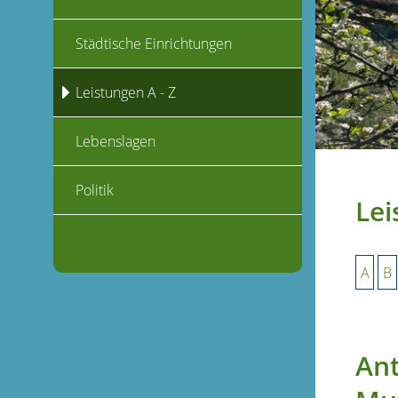
Städtische Einrichtungen
Leistungen A - Z
Lebenslagen
Politik
Lei
A
B
Ant