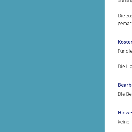
abhäng
Die zu
gemach
Koste
Für di
Die Hö
Bearb
Die Be
Hinwe
keine