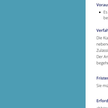
Vorau
Es
be
Verfa
Die Kü
nebene
Zuläss
Der An
begehr
Friste
Sie mü
Erford