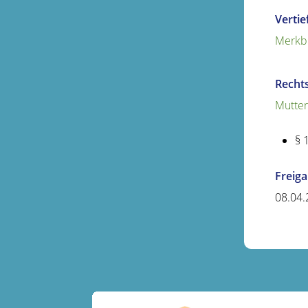
Verti
Merkbl
Recht
Mutter
§ 
Freig
08.04.