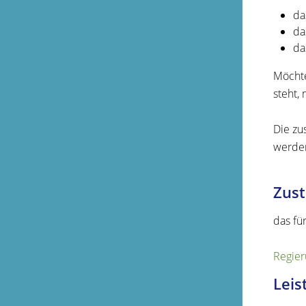
da
da
da
Möchte
steht,
Die zu
werde
Zust
das fü
Regier
Leis