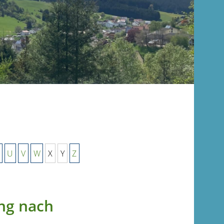
U
V
W
X
Y
Z
ng nach