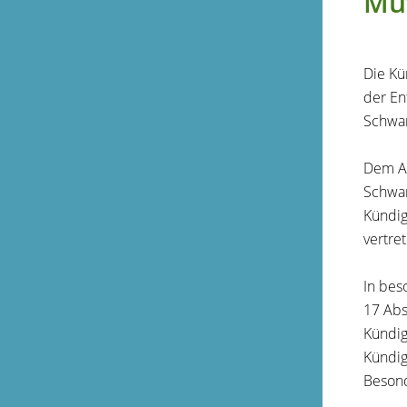
Mut
Die Kü
der En
Schwa
Dem Ar
Schwan
Kündig
vertre
In bes
17 Abs
Kündig
Kündig
Besond