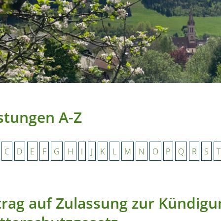
stungen A-Z
C
D
E
F
G
H
I
J
K
L
M
N
O
P
Q
R
S
T
rag auf Zulassung zur Kündigu