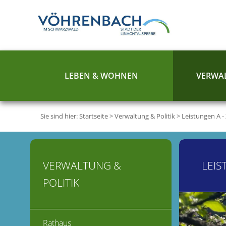
LEBEN & WOHNEN
VERWAL
Sie sind hier:
Startseite
>
Verwaltung & Politik
>
Leistungen A -
VERWALTUNG &
LEIS
POLITIK
Rathaus