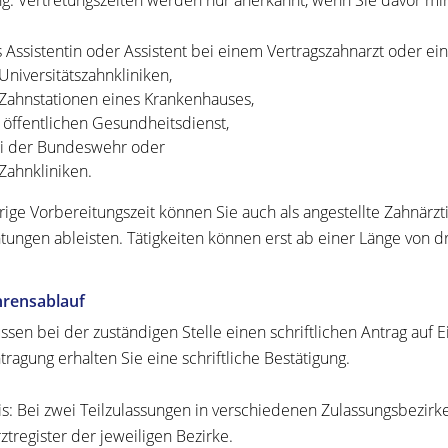
g: Vertretungszeiten werden nur anerkannt, wenn Sie davor mind
s Assistentin oder Assistent bei einem Vertragszahnarzt oder ein
 Universitätszahnkliniken,
 Zahnstationen eines Krankenhauses,
 öffentlichen Gesundheitsdienst,
i der Bundeswehr oder
 Zahnkliniken.
rige Vorbereitungszeit können Sie auch als angestellte Zahnärzt
htungen ableisten. Tätigkeiten können erst ab einer Länge von
hrensablauf
ssen bei der zuständigen Stelle einen schriftlichen Antrag auf E
tragung erhalten Sie eine schriftliche Bestätigung.
s:
Bei zwei Teilzulassungen in verschiedenen Zulassungsbezirke
ztregister der jeweiligen Bezirke.