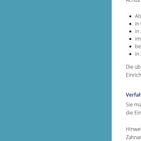
Achtun
Al
in
in
im
be
in
Die üb
Einric
Verfa
Sie mü
die Ein
Hinwei
Zahnar