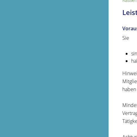
Kassen
Leis
Vorau
Sie
si
ha
Hinwei
Mitgli
haben 
Mindes
Vertra
Tätigke