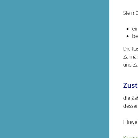
Sie mü
ei
be
Die Ka
Zahnär
und Za
Zust
die Za
dessen
Hinwe