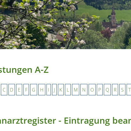
stungen A-Z
C
D
E
F
G
H
I
J
K
L
M
N
O
P
Q
R
S
T
narztregister - Eintragung bea