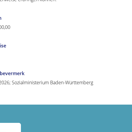
n
00,00
ise
abevermerk
2026; Sozialministerium Baden-Württemberg