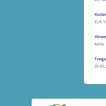
Koste
EUR 1
Hinwe
keine
Freig
05.05.