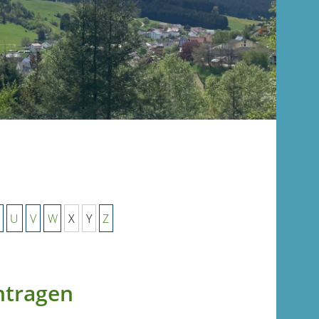
U
V
W
X
Y
Z
ntragen