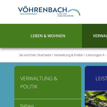
LEBEN & WOHNEN
VERWAL
Sie sind hier:
Startseite
>
Verwaltung & Politik
>
Leistungen A -
VERWALTUNG &
LEIS
POLITIK
Rathaus