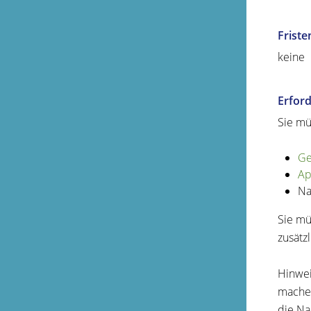
Friste
keine
Erford
Sie mü
Ge
Ap
Na
Sie mü
zusätz
Hinwei
machen
die Na