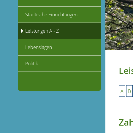
Städtische Einrichtungen
Leistungen A - Z
Lebenslagen
Politik
Lei
A
B
Zah