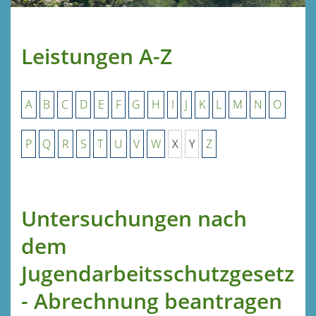
Leistungen A-Z
A
B
C
D
E
F
G
H
I
J
K
L
M
N
O
P
Q
R
S
T
U
V
W
X
Y
Z
Untersuchungen nach
dem
Jugendarbeitsschutzgesetz
- Abrechnung beantragen