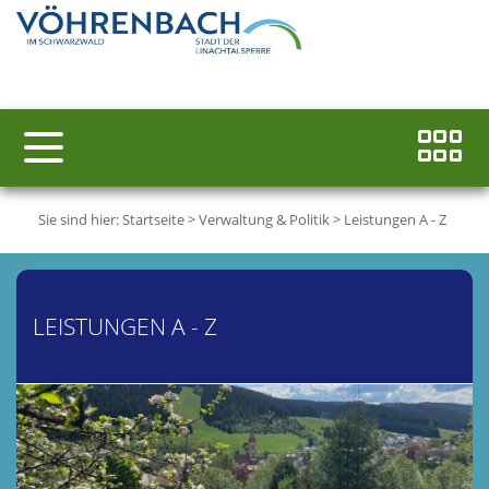
Sie sind hier:
Startseite
>
Verwaltung & Politik
>
Leistungen A - Z
LEISTUNGEN A - Z