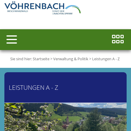
Sie sind hier:
Startseite
>
Verwaltung & Politik
>
Leistungen A - Z
LEISTUNGEN A - Z