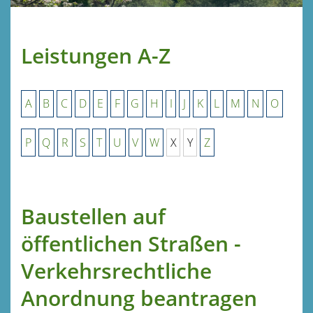
Leistungen A-Z
A
B
C
D
E
F
G
H
I
J
K
L
M
N
O
P
Q
R
S
T
U
V
W
X
Y
Z
Baustellen auf
öffentlichen Straßen -
Verkehrsrechtliche
Anordnung beantragen