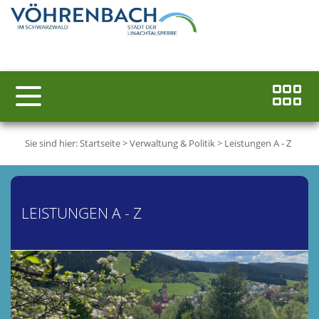
Sie sind hier:
Startseite
>
Verwaltung & Politik
>
Leistungen A - Z
LEISTUNGEN A - Z