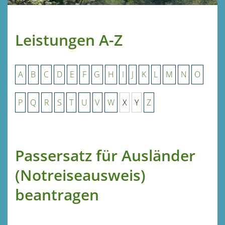
Leistungen A-Z
A
B
C
D
E
F
G
H
I
J
K
L
M
N
O
P
Q
R
S
T
U
V
W
X
Y
Z
Passersatz für Ausländer
(Notreiseausweis)
beantragen