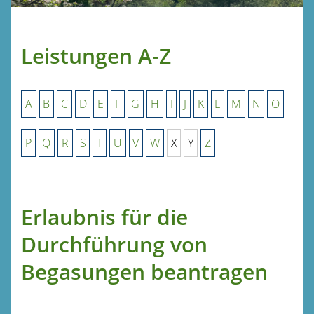
Leistungen A-Z
A
B
C
D
E
F
G
H
I
J
K
L
M
N
O
P
Q
R
S
T
U
V
W
X
Y
Z
Erlaubnis für die
Durchführung von
Begasungen beantragen