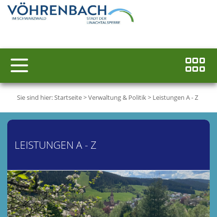
Sie sind hier:
Startseite
>
Verwaltung & Politik
>
Leistungen A - Z
LEISTUNGEN A - Z