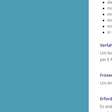
di
mi
mi
mi
mi
in
Verfa
Um fes
per E-
Friste
Um Ang
Erford
Es sin