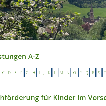
stungen A-Z
C
D
E
F
G
H
I
J
K
L
M
N
O
P
Q
R
S
T
hförderung für Kinder im Vor