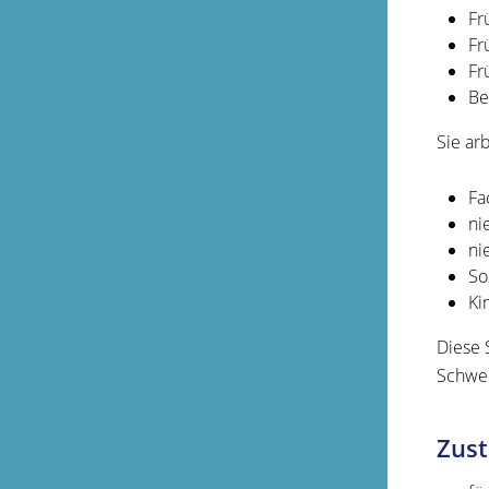
Fr
Fr
Fr
Be
Sie ar
Fa
ni
ni
So
Ki
Diese 
Schwe
Zust