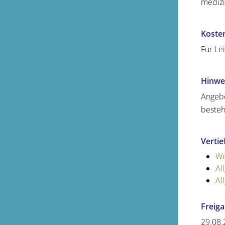
medizi
Koste
Für Le
Hinwe
Angebo
besteh
Verti
We
Al
Al
Freig
29.08.