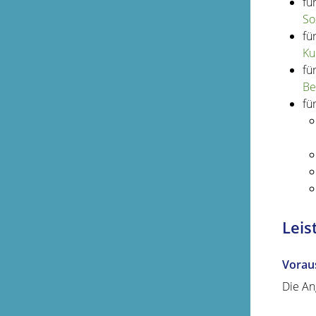
fü
So
fü
Ku
fü
Be
fü
Leis
Vorau
Die An