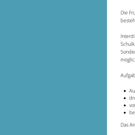
Die Fr
besteh
Interd
Schulk
Sonder
möglic
Aufgab
Au
dr
vo
be
Das An