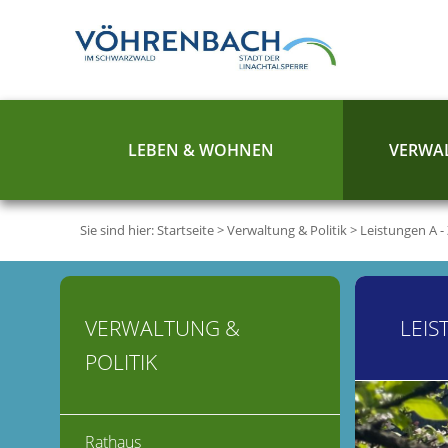
LEBEN & WOHNEN
VERWAL
Sie sind hier:
Startseite
>
Verwaltung & Politik
>
Leistungen A -
VERWALTUNG &
LEIS
POLITIK
Rathaus