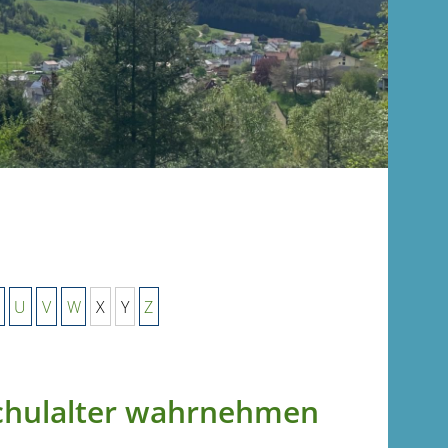
U
V
W
X
Y
Z
schulalter wahrnehmen