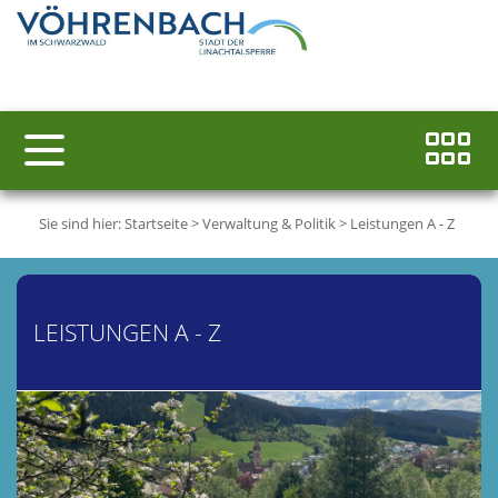
Sie sind hier:
Startseite
>
Verwaltung & Politik
>
Leistungen A - Z
LEISTUNGEN A - Z