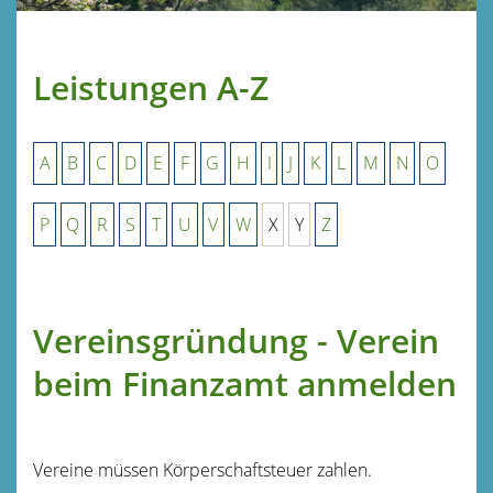
Leistungen A-Z
A
B
C
D
E
F
G
H
I
J
K
L
M
N
O
P
Q
R
S
T
U
V
W
X
Y
Z
Vereinsgründung - Verein
beim Finanzamt anmelden
Vereine müssen Körperschaftsteuer zahlen.