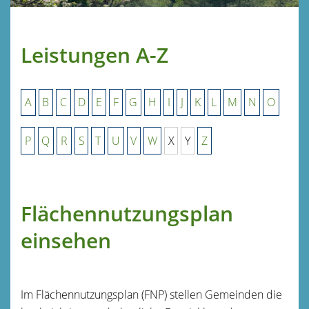
Leistungen A-Z
A
B
C
D
E
F
G
H
I
J
K
L
M
N
O
P
Q
R
S
T
U
V
W
X
Y
Z
Flächennutzungsplan
einsehen
Im Flächennutzungsplan (FNP) stellen Gemeinden die