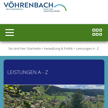
Sie sind hier:
Startseite
>
Verwaltung & Politik
>
Leistungen A - Z
LEISTUNGEN A - Z