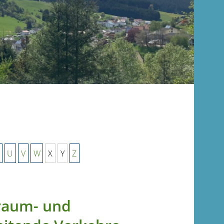
U
V
W
X
Y
Z
raum- und