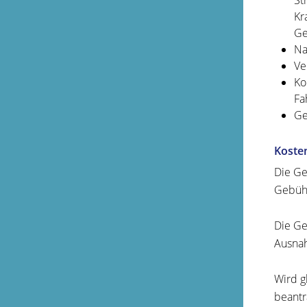
St
Kr
Ge
Na
Ve
Ko
Fa
Ge
Koste
Die Ge
Gebühr
Die Ge
Ausnah
Wird g
beantr