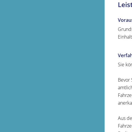
Leis
Vorau
Grunds
Einhal
Verfa
Sie kö
Bevor 
amtlic
Fahrze
anerka
Aus de
Fahrze