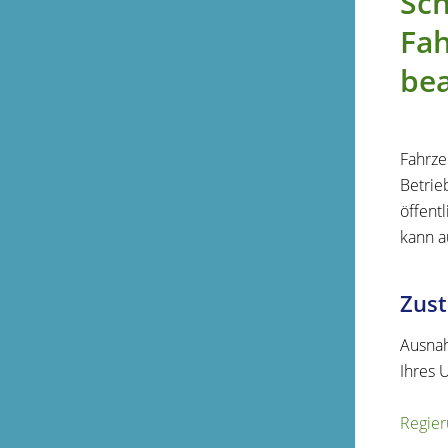
Sch
Fah
be
Fahrze
Betrie
öffent
kann a
Zust
Ausnah
Ihres 
Regier