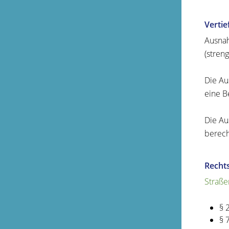
Verti
Ausnah
(stren
Die Au
eine B
Die Au
berech
Recht
Straße
§ 
§ 