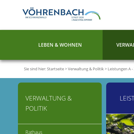
LEBEN & WOHNEN
VERWAL
Sie sind hier:
Startseite
>
Verwaltung & Politik
>
Leistungen A -
VERWALTUNG &
LEIS
POLITIK
Rathaus