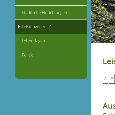
Städtische Einrichtungen
Leistungen A - Z
Lebenslagen
Politik
Lei
A
B
Au