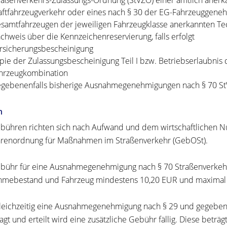
raßenverkehrs-Zulassungs-Ordnung (StVZO) einer amtlich anerk
aftfahrzeugverkehr oder eines nach § 30 der EG-Fahrzeuggene
samtfahrzeugen der jeweiligen Fahrzeugklasse anerkannten Te
chweis über die Kennzeichenreservierung, falls erfolgt
rsicherungsbescheinigung
pie der Zulassungsbescheinigung Teil I bzw. Betriebserlaubnis
hrzeugkombination
gebenenfalls bisherige Ausnahmegenehmigungen nach § 70 S
n
bühren richten sich nach Aufwand und dem wirtschaftlichen Nu
enordnung für Maßnahmen im Straßenverkehr (GebOSt).
bühr für eine Ausnahmegenehmigung nach § 70 Straßenverkehr
mebestand und Fahrzeug mindestens 10,20 EUR und maximal 
leichzeitig eine Ausnahmegenehmigung nach § 29 und gegebene
agt und erteilt wird eine zusätzliche Gebühr fällig. Diese bet