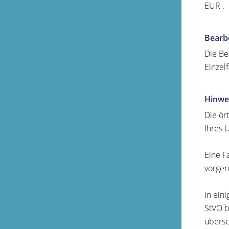
EUR .
Bearb
Die Be
Einzel
Hinwe
Die ör
Ihres 
Eine F
vorge
In ein
StVO b
übersc