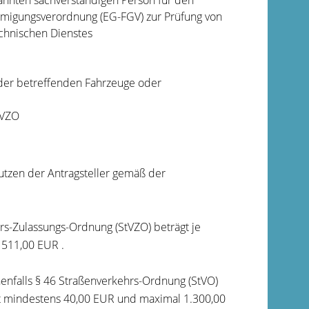
annten sachverständigen Person für den
hmigungsverordnung (EG-FGV) zur Prüfung von
chnischen Dienstes
 der betreffenden Fahrzeuge oder
tVZO
tzen der Antragsteller gemäß der
s-Zulassungs-Ordnung (StVZO) beträgt je
511,00 EUR .
nfalls § 46 Straßenverkehrs-Ordnung (StVO)
rägt mindestens 40,00 EUR und maximal 1.300,00