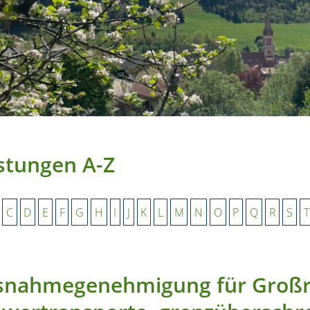
stungen A-Z
C
D
E
F
G
H
I
J
K
L
M
N
O
P
Q
R
S
T
snahmegenehmigung für Groß