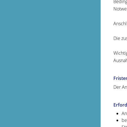
Beding
Notwen
Anschl
Die zu
Wichti
Ausna
Friste
Der An
Erford
An
be