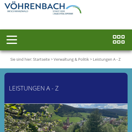
Sie sind hier:
Startseite
>
Verwaltung & Politik
>
Leistungen A - Z
LEISTUNGEN A - Z