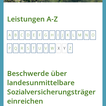
Leistungen A-Z
A
B
C
D
E
F
G
H
I
J
K
L
M
N
O
P
Q
R
S
T
U
V
W
X
Y
Z
Beschwerde über
landesunmittelbare
Sozialversicherungsträger
einreichen