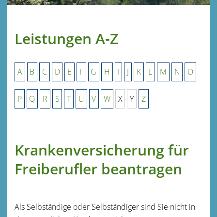
Leistungen A-Z
A
B
C
D
E
F
G
H
I
J
K
L
M
N
O
P
Q
R
S
T
U
V
W
X
Y
Z
Krankenversicherung für
Freiberufler beantragen
Als Selbständige oder Selbständiger sind Sie nicht in