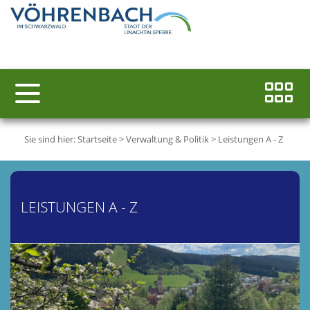
Sie sind hier:
Startseite
>
Verwaltung & Politik
>
Leistungen A - Z
LEISTUNGEN A - Z