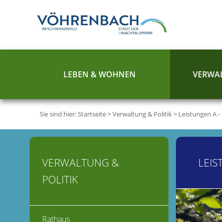
LEBEN & WOHNEN
VERWAL
Sie sind hier:
Startseite
>
Verwaltung & Politik
>
Leistungen A -
VERWALTUNG &
LEIS
POLITIK
Rathaus