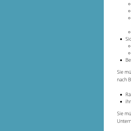
Si
Be
Sie mü
nach B
Rä
ih
Sie mü
Untern