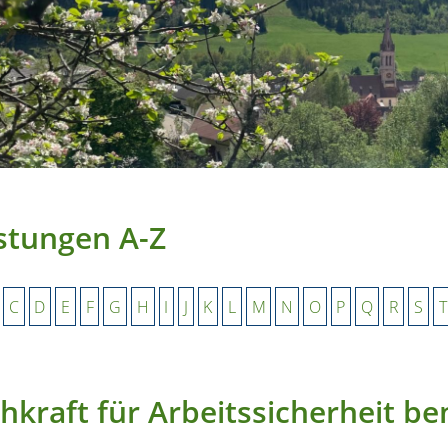
stungen A-Z
C
D
E
F
G
H
I
J
K
L
M
N
O
P
Q
R
S
T
hkraft für Arbeitssicherheit b