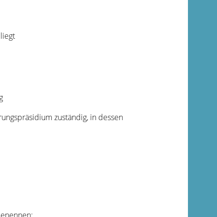
liegt
g
rungspräsidium zuständig, in dessen
 benennen: