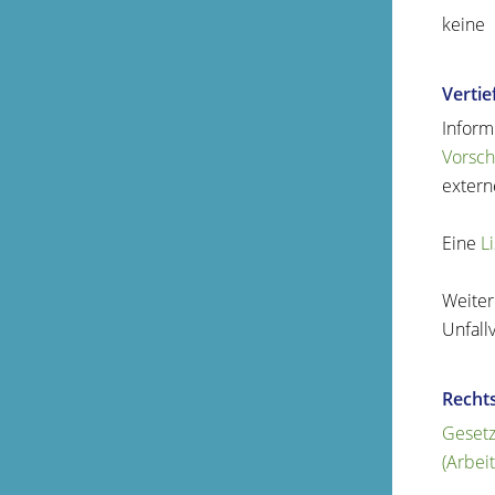
keine
Verti
Inform
Vorschr
extern
Eine
L
Weite
Unfall
Recht
Gesetz
(Arbei