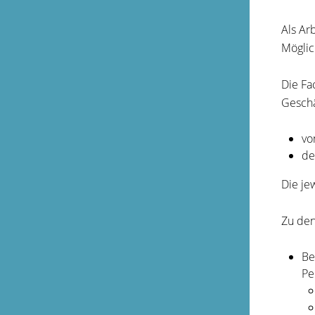
Als Ar
Möglic
Die Fa
Geschä
vo
de
Die je
Zu den
Be
Pe