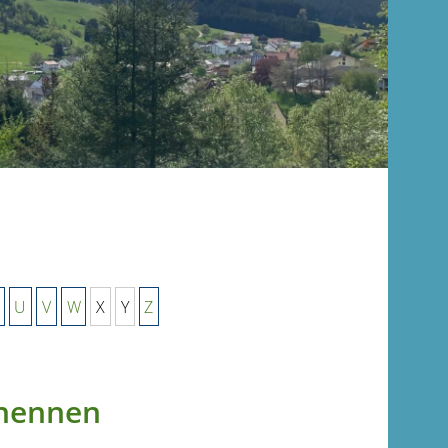
U
V
W
X
Y
Z
enennen