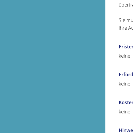
übertr
Sie mü
ihre A
Friste
keine
Erford
keine
Koste
keine
Hinwe