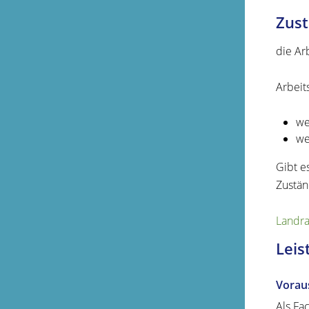
Zust
die Ar
Arbeit
we
we
Gibt e
Zuständ
Landra
Leis
Vorau
Als Fa