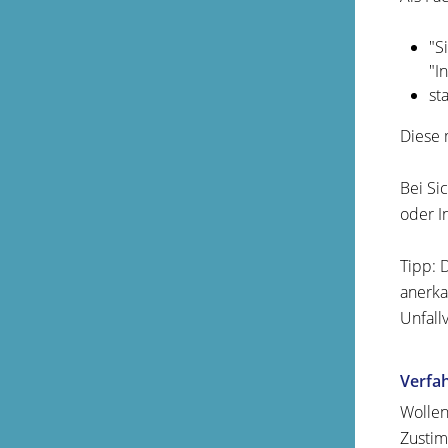
"S
"I
st
Diese 
Bei Si
oder I
Tipp:
D
anerka
Unfall
Verfa
Wollen
Zustim