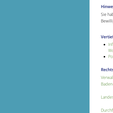
Hinwe
Sie ha
Bewill
Verti
In
Wo
Po
Recht
Verwal
Baden
Lande
Durch