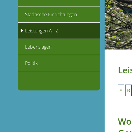
Städtische Einrichtungen
Leistungen A - Z
Lebenslagen
Politik
Lei
A
B
Wo