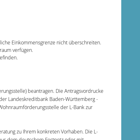
liche Einkommensgrenze nicht überschreiten.
raum verfügen.
efinden.
rungsstelle) beantragen. Die Antragsvordrucke
l der Landeskreditbank Baden-Württemberg -
e Wohnraumförderungsstelle der L-Bank zur
eratung zu Ihrem konkreten Vorhaben. Die L-
 aus dem deutschem Festnetz oder mit