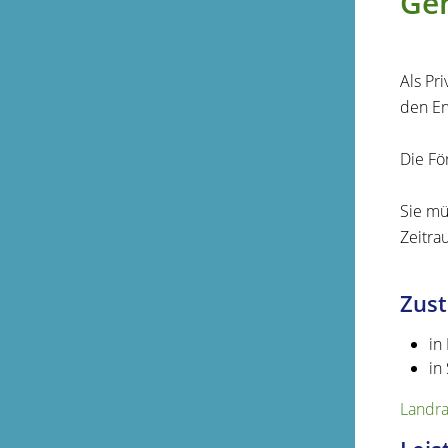
Gen
Als Pr
den Er
Die Fö
Sie mü
Zeitr
Zust
in
in
Landra