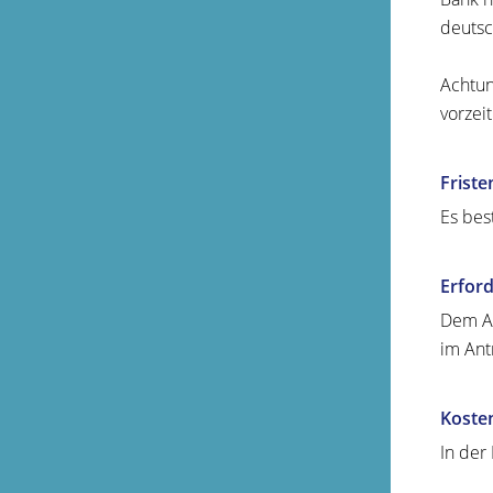
deutsc
Achtun
vorzei
Friste
Es best
Erford
Dem An
im Ant
Koste
In der