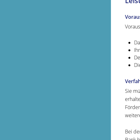
Leis
Vorau
Voraus
Da
Ih
De
Di
Verfa
Sie mü
erhalt
Förder
weiter
Bei de
Bank h