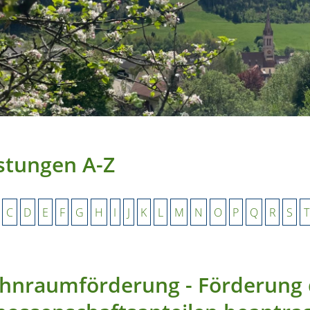
stungen A-Z
C
D
E
F
G
H
I
J
K
L
M
N
O
P
Q
R
S
T
hnraumförderung - Förderung 