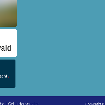
che
|
Gebärdensprache
Copyright 