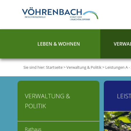
LEBEN & WOHNEN
VERWAL
Sie sind hier:
Startseite
>
Verwaltung & Politik
>
Leistungen A -
VERWALTUNG &
LEIS
POLITIK
Rathaus