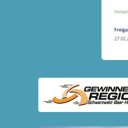
Hinwei
Freig
27.02