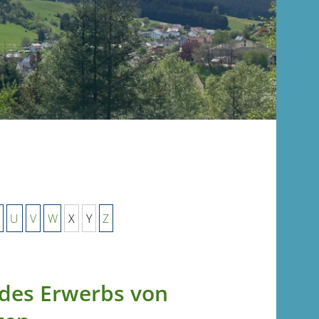
U
V
W
X
Y
Z
des Erwerbs von