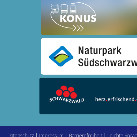
Datenschutz
|
Impressum
|
Barrierefreiheit
|
Leichte Spra