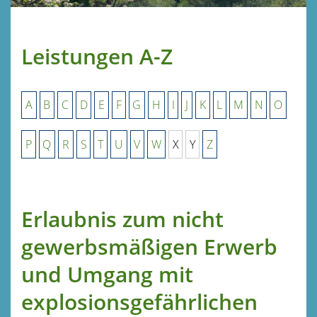
Leistungen A-Z
A
B
C
D
E
F
G
H
I
J
K
L
M
N
O
P
Q
R
S
T
U
V
W
X
Y
Z
Erlaubnis zum nicht
gewerbsmäßigen Erwerb
und Umgang mit
explosionsgefährlichen