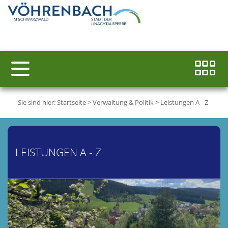
Sie sind hier:
Startseite
>
Verwaltung & Politik
>
Leistungen A - Z
LEISTUNGEN A - Z