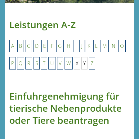
Leistungen A-Z
A
B
C
D
E
F
G
H
I
J
K
L
M
N
O
P
Q
R
S
T
U
V
W
X
Y
Z
Einfuhrgenehmigung für
tierische Nebenprodukte
oder Tiere beantragen