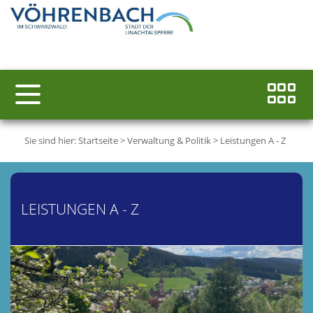
Sie sind hier:
Startseite
>
Verwaltung & Politik
>
Leistungen A - Z
LEISTUNGEN A - Z