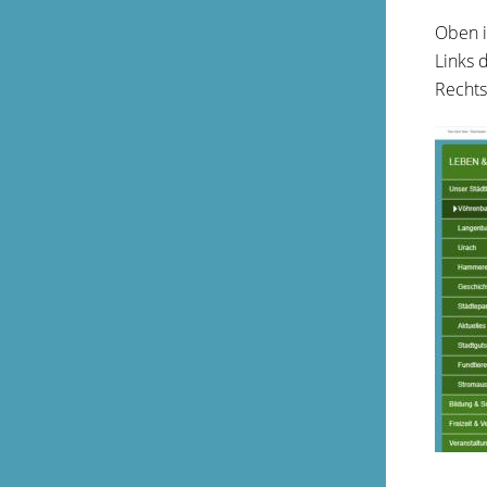
Oben i
Links d
Rechts 