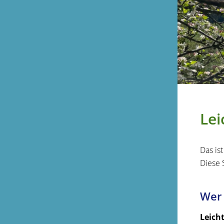
Lei
Das is
Diese 
Wer 
Leicht