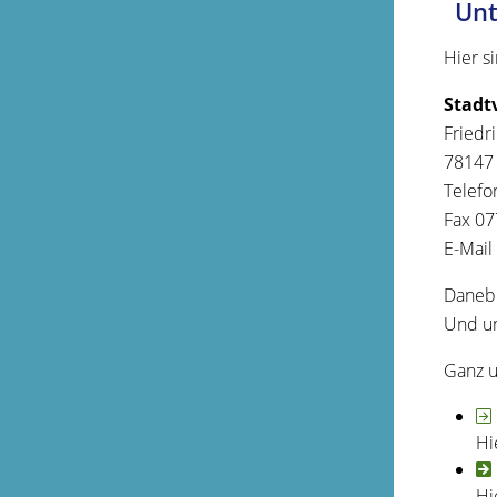
Unt
Hier s
Stadt
Friedr
78147
Telefo
Fax 07
E-Mail
Danebe
Und un
Ganz u
Hi
Hi