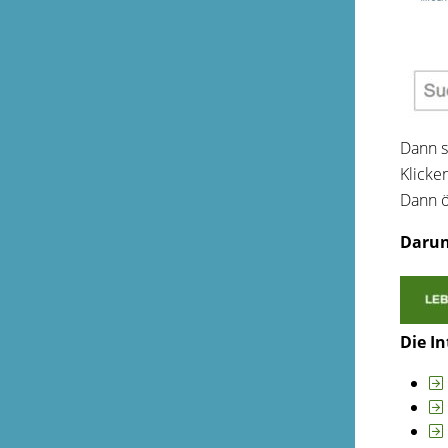
Dann s
Klicken
Dann ö
Darunt
Die In