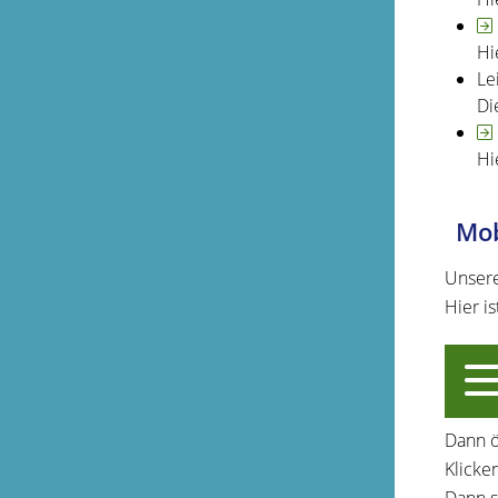
Hi
Le
Di
Hi
Mob
Unsere
Hier is
Dann ö
Klicken
Dann s