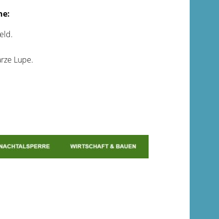
he:
eld.
arze Lupe.