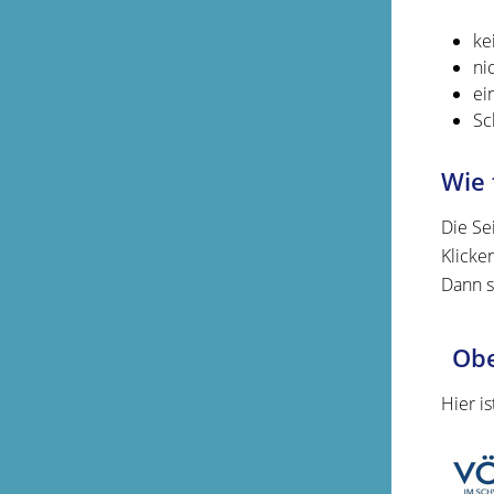
ke
ni
ei
Sc
Wie 
Die Se
Klicke
Dann s
Obe
Hier i