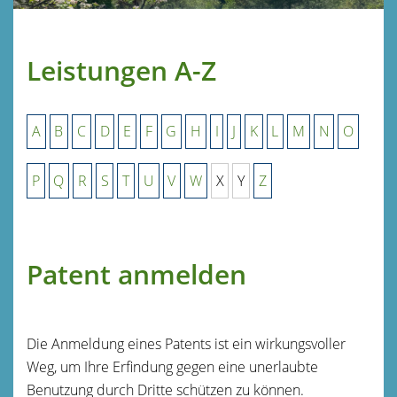
Leistungen A-Z
A
B
C
D
E
F
G
H
I
J
K
L
M
N
O
P
Q
R
S
T
U
V
W
X
Y
Z
Patent anmelden
Die Anmeldung eines Patents ist ein wirkungsvoller
Weg, um Ihre Erfindung gegen eine unerlaubte
Benutzung durch Dritte schützen zu können.