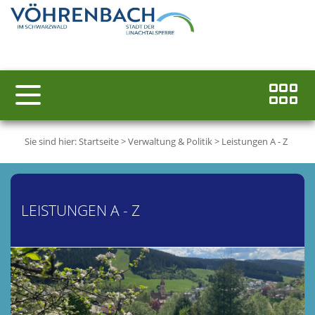
Sie sind hier:
Startseite
>
Verwaltung & Politik
>
Leistungen A - Z
LEISTUNGEN A - Z