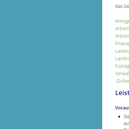
das Ge
Amtsge
Arbeit
Arbeit
Finanz
Landes
Lande
Sozial
Verwal
-Zivil
Leis
Vorau
Si
au