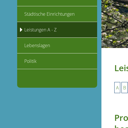
Städtische Einrichtungen
Leistungen A - Z
Lebenslagen
Politik
Lei
A
B
Pro