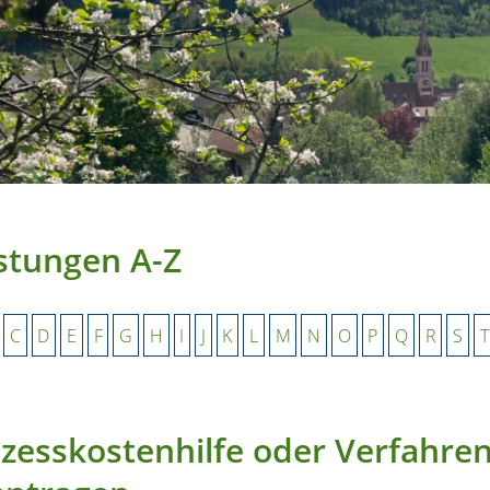
stungen A-Z
C
D
E
F
G
H
I
J
K
L
M
N
O
P
Q
R
S
T
zesskostenhilfe oder Verfahren