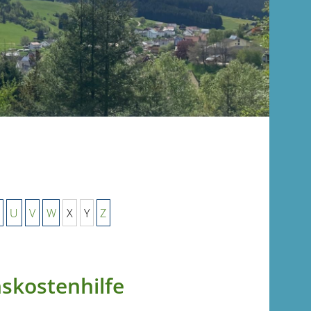
U
V
W
X
Y
Z
skostenhilfe