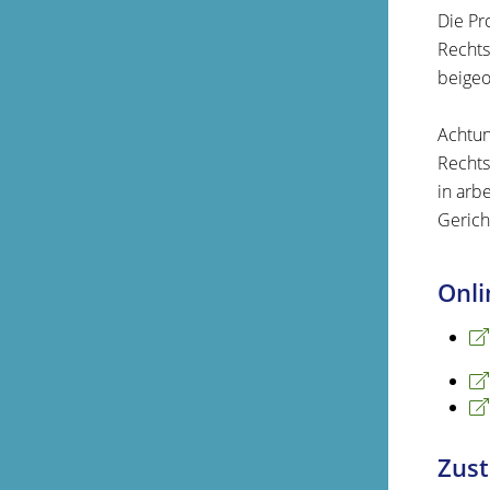
Die Pr
Rechts
beigeo
Achtun
Rechts
in arb
Gerich
Onli
Zust