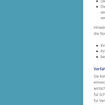
Di
Di
ve
ve
Hinwei
die K
Ih
Ih
be
Verfa
Sie kö
einrei
wirtsc
für Sc
für Ve