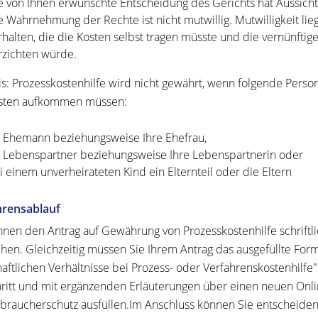
e von Ihnen erwünschte Entscheidung des Gerichts hat Aussicht 
e Wahrnehmung der Rechte ist nicht mutwillig.
Mutwilligkeit lie
rhalten, die die Kosten selbst tragen müsste und die vernünft
rzichten würde.
s:
Prozesskostenhilfe wird nicht gewährt, wenn folgende Person
osten aufkommen müssen:
r Ehemann beziehungsweise Ihre Ehefrau,
r Lebenspartner beziehungsweise Ihre Lebenspartnerin oder
i einem unverheirateten Kind ein Elternteil oder die Eltern
hrensablauf
nnen den Antrag auf Gewährung von Prozesskostenhilfe schriftli
chen. Gleichzeitig müssen Sie Ihrem Antrag das ausgefüllte For
haftlichen Verhältnisse bei Prozess- oder Verfahrenskostenhilfe
hritt und mit ergänzenden Erläuterungen über einen neuen Onl
rbraucherschutz ausfüllen.Im Anschluss können Sie entscheiden, 