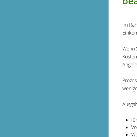
be
Im Rah
Einkom
Wenn S
Kosten
Angele
Prozes
wenige
Ausga
fü
Vo
We