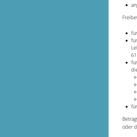
an
Freibe
fü
fü
Le
61
fü
di
fü
Beträg
oder d