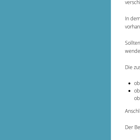
versch
In dem
vorhan
Sollte
wenden
Die zus
ob
ob
ob
Anschl
Der Be