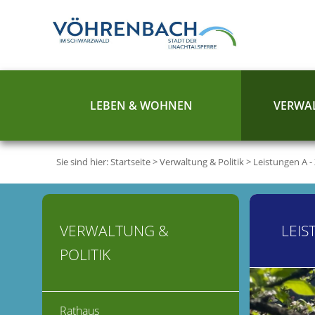
LEBEN & WOHNEN
VERWAL
Sie sind hier:
Startseite
>
Verwaltung & Politik
>
Leistungen A -
VERWALTUNG &
LEIS
POLITIK
Rathaus