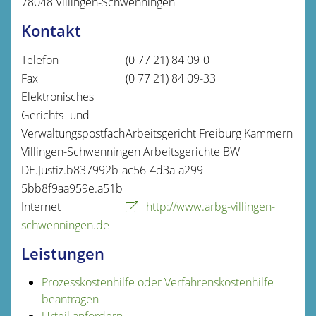
78048
Villingen-Schwenningen
Kontakt
Telefon
(0
77
21) 84
09-0
Fax
(0
77
21) 84
09-33
Elektronisches
Gerichts- und
Verwaltungspostfach
Arbeitsgericht Freiburg Kammern
Villingen-Schwenningen Arbeitsgerichte BW
DE.Justiz.b837992b-ac56-4d3a-a299-
5bb8f9aa959e.a51b
Internet
http://www.arbg-villingen-
schwenningen.de
Leistungen
Prozesskostenhilfe oder Verfahrenskostenhilfe
beantragen
Urteil anfordern