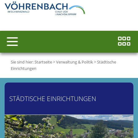
Sie sind hier:
Startseite
>
Verwaltung & Politik
>
Städtische
Einrichtungen
STÄDTISCHE EINRICHTUNGEN