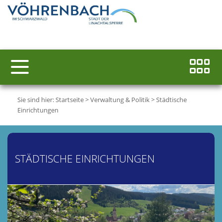
Sie sind hier:
Startseite
>
Verwaltung & Politik
>
Städtische
Einrichtungen
STÄDTISCHE EINRICHTUNGEN