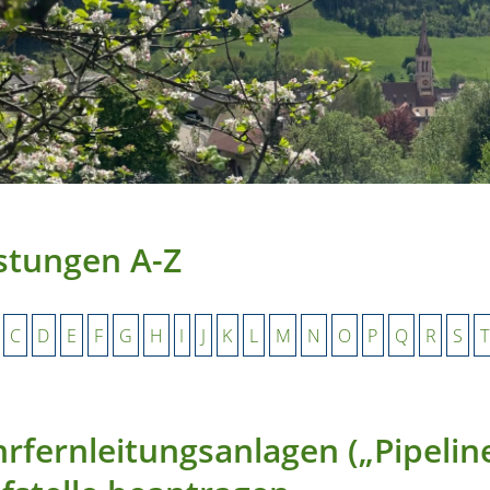
stungen A-Z
C
D
E
F
G
H
I
J
K
L
M
N
O
P
Q
R
S
T
rfernleitungsanlagen („Pipelin