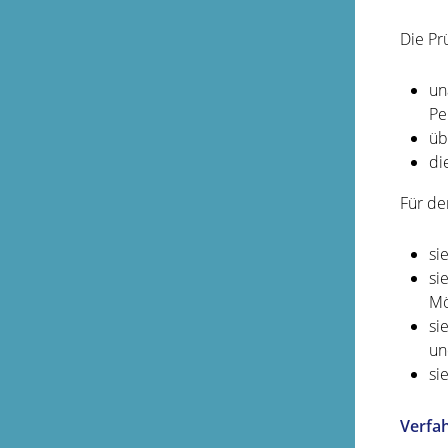
Die Pr
un
Pe
üb
di
Für de
si
si
Mö
si
un
si
Verfa