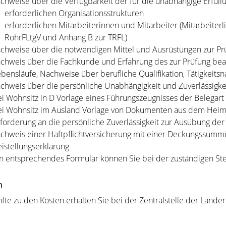
chweise über die Verfügbarkeit der für die unabhängige Erfüll
erforderlichen Organisationsstrukturen
erforderlichen Mitarbeiterinnen und Mitarbeiter (Mitarbeiter
RohrFLtgV und Anhang B zur TRFL)
chweise über die notwendigen Mittel und Ausrüstungen zur Prü
chweis über die Fachkunde und Erfahrung des zur Prüfung beau
ebensläufe, Nachweise über berufliche Qualifikation, Tätigkeitsn
chweis über die persönliche Unabhängigkeit und Zuverlässigkei
ei Wohnsitz in D Vorlage eines Führungszeugnisses der Belegart
ei Wohnsitz im Ausland Vorlage von Dokumenten aus dem Heima
forderung an die persönliche Zuverlässigkeit zur Ausübung der Di
chweis einer Haftpflichtversicherung mit einer Deckungssumme
eistellungserklärung
in entsprechendes Formular können Sie bei der zuständigen Stel
n
fte zu den Kosten erhalten Sie bei der Zentralstelle der Länder 