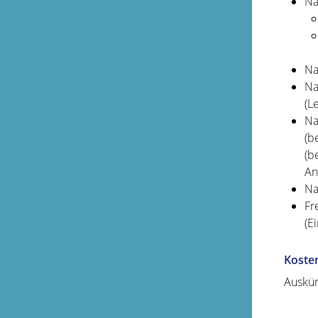
Na
Na
Na
(L
Na
(b
(b
An
Na
Fr
(E
Koste
Auskün