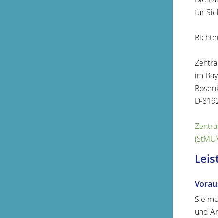
für Si
Richte
Zentra
im Bay
Rosenk
D-819
Zentra
(StMU
Leis
Vorau
Sie mü
und An