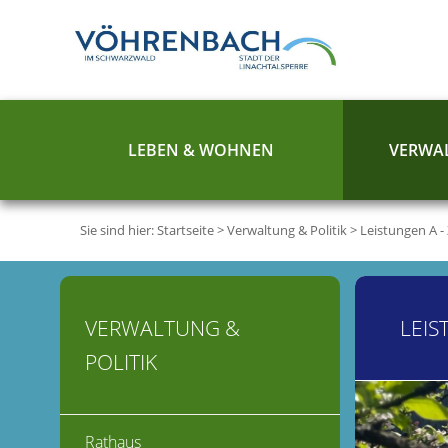
LEBEN & WOHNEN
VERWAL
Sie sind hier:
Startseite
>
Verwaltung & Politik
>
Leistungen A -
VERWALTUNG &
LEIS
POLITIK
Rathaus