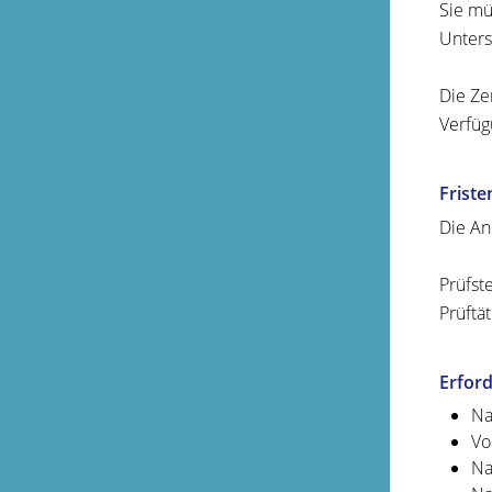
Sie mü
Unters
Die Ze
Verfüg
Friste
Die An
Prüfst
Prüftä
Erford
Na
Vo
Na