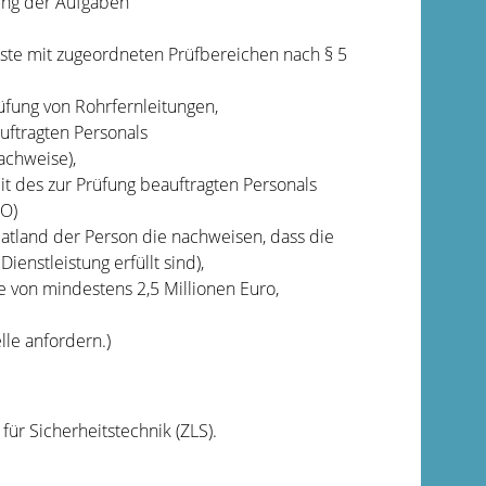
ung der Aufgaben
liste mit zugeordneten Prüfbereichen n
ach § 5
fung von Rohrfernleitungen,
ftragten Personals
achweise),
t des zur Prüfung beauftragten Personals
 O)
tland der Person die nachweisen, dass die
enstleistung erfüllt sind),
 von mindestens 2,5 Millionen Euro,
le anfordern.)
für Sicherheitstechnik (ZLS).