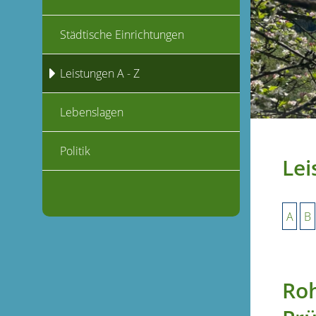
Städtische Einrichtungen
Leistungen A - Z
Lebenslagen
Politik
Lei
A
B
Roh