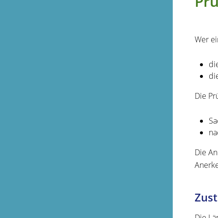
Prü
Wer ei
di
di
Die Pr
Sa
na
Die An
Anerke
Zust
Die Lä