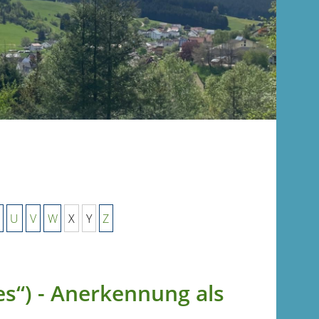
U
V
W
X
Y
Z
es“) - Anerkennung als