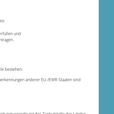
uss
rfüllen und
ntragen.
le bestehen.
Anerkennungen anderer EU-/EWR-Staaten sind
eitungsverordnung der Zentralstelle der Länder