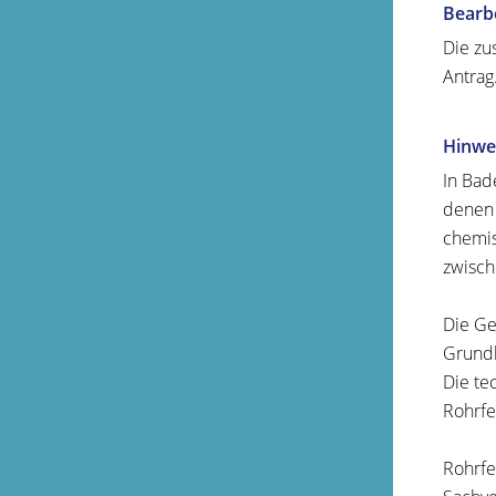
Bearb
Die zu
Antrag
Hinwe
In Bad
denen 
chemis
zwisch
Die Ge
Grundl
Die te
Rohrfe
Rohrfe