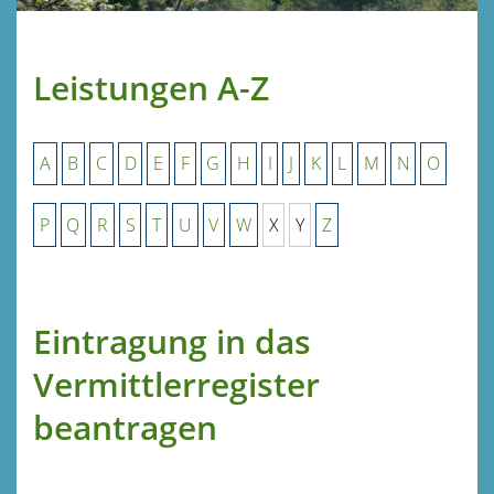
Leistungen A-Z
A
B
C
D
E
F
G
H
I
J
K
L
M
N
O
P
Q
R
S
T
U
V
W
X
Y
Z
Eintragung in das
Vermittlerregister
beantragen