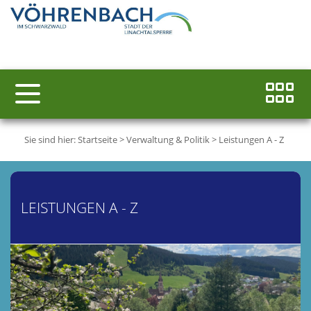
Sie sind hier:
Startseite
>
Verwaltung & Politik
>
Leistungen A - Z
LEISTUNGEN A - Z