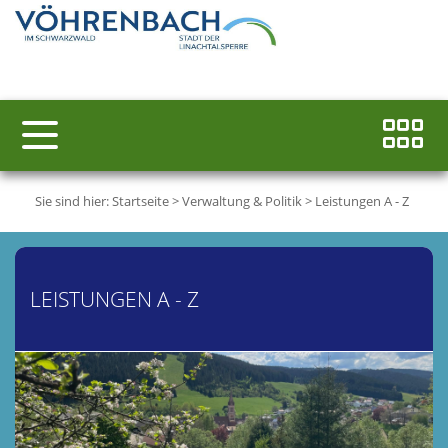
Sie sind hier:
Startseite
>
Verwaltung & Politik
>
Leistungen A - Z
LEISTUNGEN A - Z