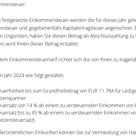
mmensteuer.
e festgesetzte Einkommensteuer werden die für dieses Jahr g
hnsteuer und gegebenenfalls Kapitalertragsteuer angerechnet. 
en Ungunsten, haben Sie diesen Betrag als Abschlusszahlung zu l
n, wird Ihnen dieser Betrag erstattet.
em Einkommensteuertarif richtet sich die von Ihnen zu trage
im Jahr 2024 wie folgt gestaltet:
euerfreiheit bis zum Grundfreibetrag von EUR 11.784 für Ledig
benspartner
euersatz von 14 % ab einem zu versteuernden Einkommen von E
euersatz bis zu 45 % ab einem zu versteuernden Einkommen v
pitzensteuersatz)
ßerordentlichen Einkünften können Sie zur Vermeidung von Härte