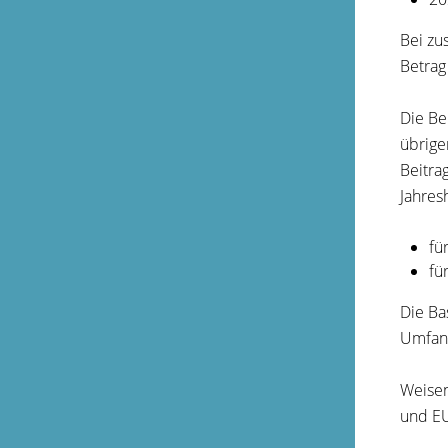
Bei zu
Betrag
Die Be
übrige
Beitra
Jahres
fü
fü
Die Ba
Umfang
Weisen
und EU