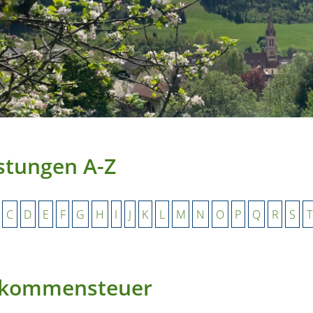
stungen A-Z
C
D
E
F
G
H
I
J
K
L
M
N
O
P
Q
R
S
T
nkommensteuer