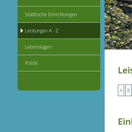
Städtische Einrichtungen
Leistungen A - Z
Lebenslagen
Politik
Lei
A
B
Ei