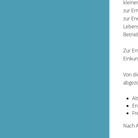
kleine
zur Er
zur Er
Lebens
Betrie
Zur Er
Einkun
Von di
abgez
Al
En
Fr
Nach A