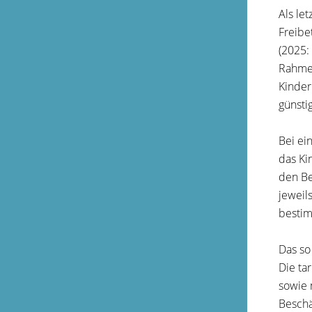
Als le
Freibe
(2025:
Rahmen
Kinder
günsti
Bei ei
das Ki
den Be
jeweil
bestim
Das so
Die ta
sowie 
Beschä