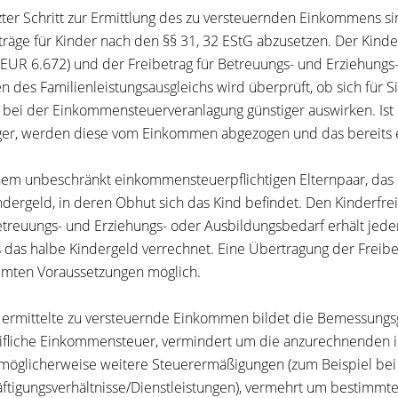
tzter Schritt zur Ermittlung des zu versteuernden Einkommens
träge für Kinder nach den §§ 31, 32 EStG abzusetzen. Der Kinde
 EUR 6.672) und der Freibetrag für Betreuungs- und Erziehung
 des Familienleistungsausgleichs wird überprüft, ob sich für Si
 bei der Einkommensteuerveranlagung günstiger auswirken. Ist 
ger, werden diese vom Einkommen abgezogen und das bereits e
nem unbeschränkt einkommensteuerpflichtigen Elternpaar, das n
ndergeld, in deren Obhut sich das Kind befindet. Den Kinderfre
treuungs- und Erziehungs- oder Ausbildungsbedarf erhält jeder E
s das halbe Kindergeld verrechnet. Eine Übertragung der Freibetr
mten Voraussetzungen möglich.
 ermittelte zu versteuernde Einkommen bildet die Bemessungsg
rifliche Einkommensteuer, vermindert um die anzurechnenden i
möglicherweise weitere Steuerermäßigungen (zum Beispiel be
ftigungsverhältnisse/Dienstleistungen), vermehrt um bestimmte 