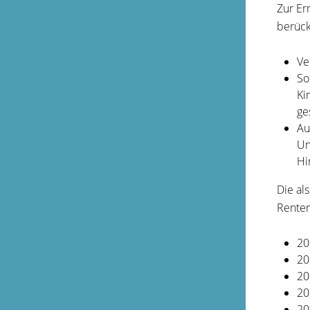
Zur Er
berück
Ve
So
Ki
ge
Au
Un
Hi
Die al
Renten
20
20
20
20
20