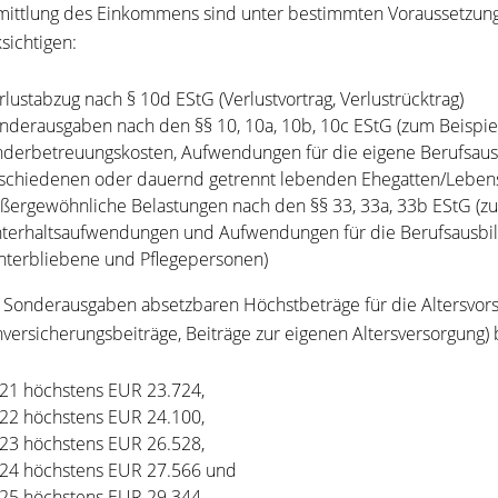
mittlung des Einkommens sind unter bestimmten Voraussetzun
sichtigen:
rlustabzug nach § 10d EStG (Verlustvortrag, Verlustrücktrag)
nderausgaben nach den §§ 10, 10a, 10b, 10c EStG (zum Beispie
nderbetreuungskosten, Aufwendungen für die eigene Berufsausb
schiedenen oder dauernd getrennt lebenden Ehegatten/Leben
ßergewöhnliche Belastungen nach den §§ 33, 33a, 33b EStG (zu
terhaltsaufwendungen und Aufwendungen für die Berufsausbil
nterbliebene und Pflegepersonen)
s Sonderausgaben absetzbaren Höchstbeträge für die Altersvor
versicherungsbeiträge, Beiträge zur eigenen Altersversorgung)
21 höchstens EUR 23.724,
22 höchstens EUR 24.100,
23 höchstens EUR 26.528,
24 höchstens EUR 27.566 und
25 höchstens EUR 29.344.