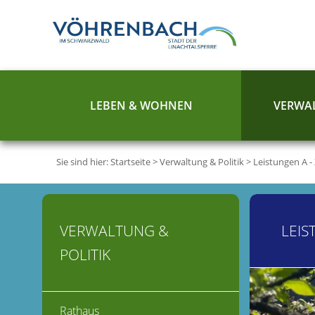
LEBEN & WOHNEN
VERWAL
Sie sind hier:
Startseite
>
Verwaltung & Politik
>
Leistungen A -
VERWALTUNG &
LEIS
POLITIK
Rathaus