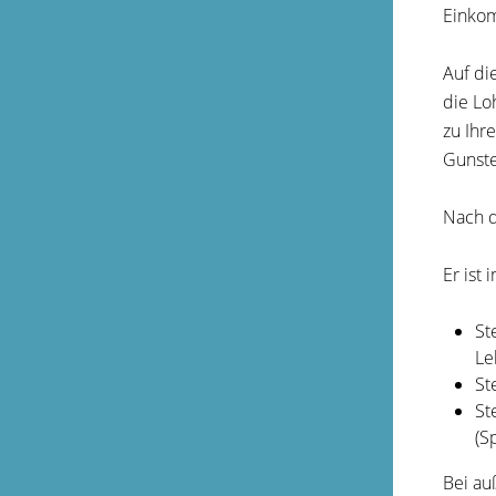
Einko
Auf di
die Lo
zu Ihr
Gunste
Nach d
Er ist 
St
Le
St
St
(S
Bei au