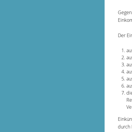
Gegens
Einkom
Der Ei
au
au
au
au
au
au
di
Re
Ve
Einkün
durch 