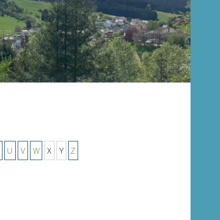
U
V
W
X
Y
Z