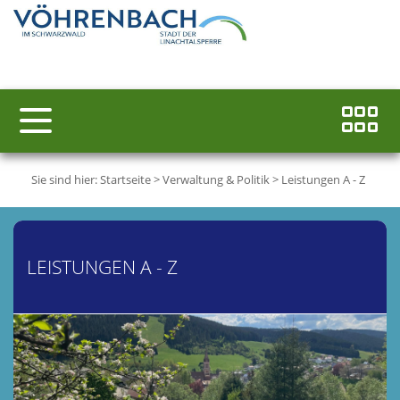
Sie sind hier:
Startseite
>
Verwaltung & Politik
>
Leistungen A - Z
LEISTUNGEN A - Z