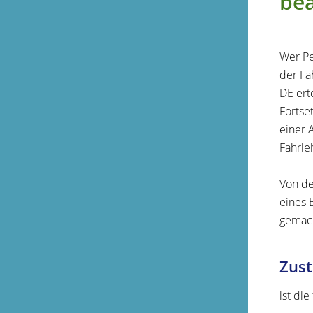
be
Wer Pe
der Fa
DE ert
Fortse
einer 
Fahrleh
Von de
eines 
gemac
Zust
ist di