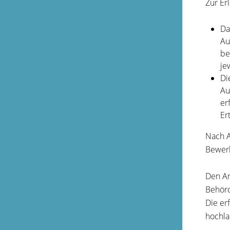
Zur Er
Da
Au
be
je
Di
Au
er
Er
Nach A
Bewerb
Den An
Behörd
Die er
hochla