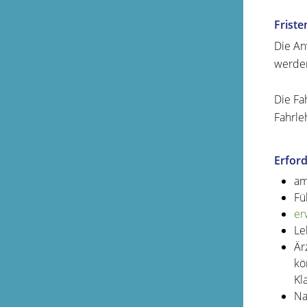
Friste
Die An
werden
Die Fa
Fahrle
Erford
am
Fü
er
Le
Är
kö
Kl
Na