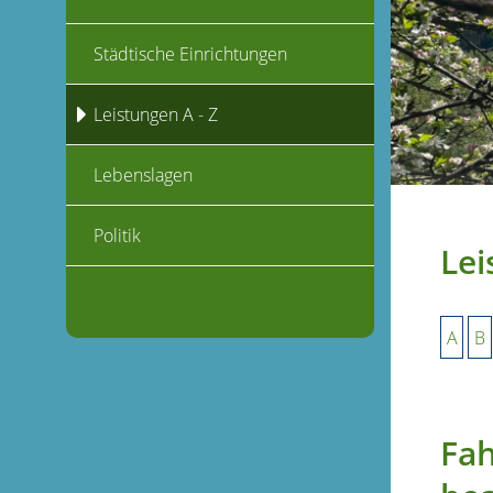
Städtische Einrichtungen
Leistungen A - Z
Lebenslagen
Politik
Lei
A
B
Fah