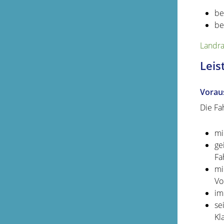
be
be
Landra
Leis
Vorau
Die Fa
mi
ge
Fa
mi
Vo
im
se
Kl