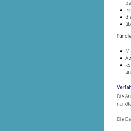
bes
in
di
üb
Für di
Mi
Ab
ko
un
Verfa
Die Au
nur di
Die Da