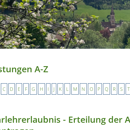
stungen A-Z
C
D
E
F
G
H
I
J
K
L
M
N
O
P
Q
R
S
T
rlehrerlaubnis - Erteilung der