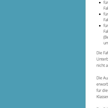
fü
Fa
fü
Fa
fü
Fa
(B
um
Die Fa
Unterb
nicht 
Die Au
erworb
für di
Klasse