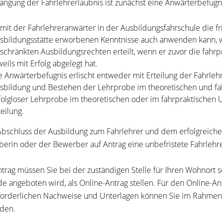
langung der Fahrlehrerlaubnis ist zunächst eine Anwärterbefugn
mit der Fahrlehreranwärter in der Ausbildungsfahrschule die fr
sbildungsstätte erworbenen Kenntnisse auch anwenden kann, w
schränkten Ausbildungsrechten erteilt, wenn er zuvor die fahr
weils mit Erfolg abgelegt hat.
e Anwärterbefugnis erlischt entweder mit Erteilung der Fahrleh
sbildung und Bestehen der Lehrprobe im theoretischen und fah
folgloser Lehrprobe im theoretischen oder im fahrpraktischen U
teilung.
bschluss der Ausbildung zum Fahrlehrer und dem erfolgreiche
erin oder der Bewerber auf Antrag eine unbefristete Fahrlehre
trag müssen Sie bei der zuständigen Stelle für Ihren Wohnort sc
e angeboten wird, als Online-Antrag stellen.
Für den Online-Ant
forderlichen Nachweise und Unterlagen können Sie im Rahmen 
den.