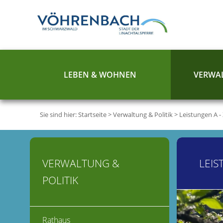
LEBEN & WOHNEN
VERWAL
Sie sind hier:
Startseite
>
Verwaltung & Politik
>
Leistungen A -
VERWALTUNG &
LEIS
POLITIK
Rathaus