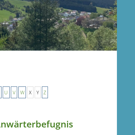
U
V
W
X
Y
Z
 Anwärterbefugnis