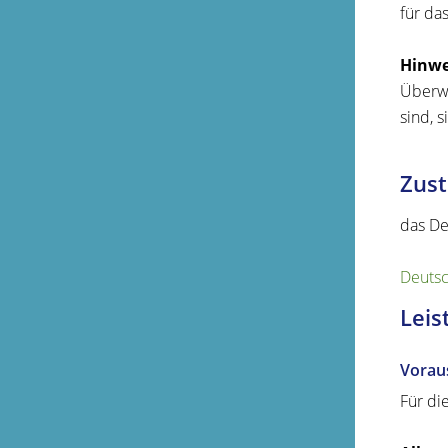
für da
Hinwe
Überwa
sind, 
Zust
das De
Deutsch
Leis
Vorau
Für di