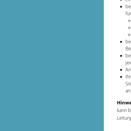
be
fü
be
Be
be
je
An
Ih
Si
an
Hinwe
kann b
Leitun