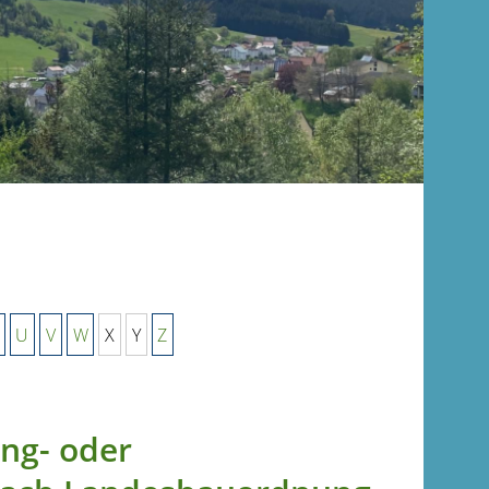
U
V
W
X
Y
Z
ung- oder