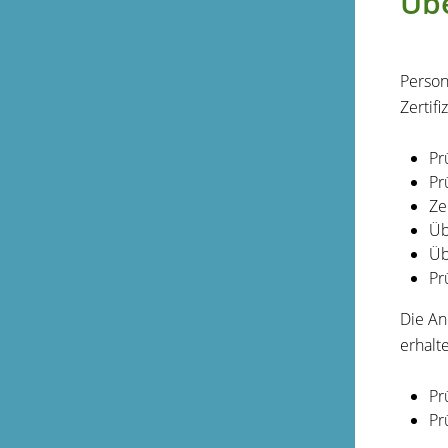
Übe
Person
Zertif
Pr
Pr
Ze
Üb
Üb
Pr
Die An
erhalt
Pr
Pr