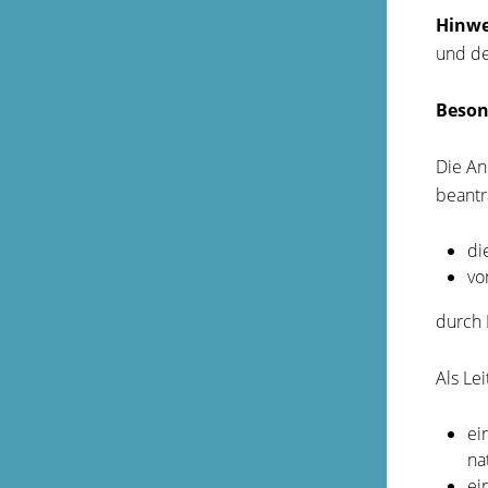
Hinwe
und de
Beson
Die An
beantr
di
vo
durch 
Als Le
ei
na
ei