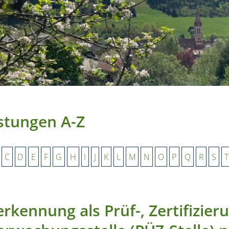
stungen A-Z
C
D
E
F
G
H
I
J
K
L
M
N
O
P
Q
R
S
T
rkennung als Prüf-, Zertifizier