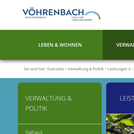
LEBEN & WOHNEN
VERWAL
Sie sind hier:
Startseite
>
Verwaltung & Politik
>
Leistungen A -
VERWALTUNG &
LEIS
POLITIK
Rathaus