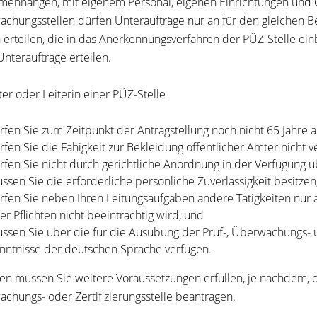
enhängen, mit eigenem Personal, eigenen Einrichtungen und G
chungsstellen dürfen Unteraufträge nur an für den gleichen B
n erteilen, die in das Anerkennungsverfahren der PÜZ-Stelle ein
Unteraufträge erteilen.
ter oder Leiterin einer PÜZ-Stelle
rfen Sie zum Zeitpunkt der Antragstellung noch nicht 65 Jahre al
rfen Sie die Fähigkeit zur Bekleidung öffentlicher Ämter nicht v
rfen Sie nicht durch gerichtliche Anordnung in der Verfügung ü
ssen Sie die erforderliche persönliche Zuverlässigkeit besitzen
rfen Sie neben Ihren Leitungsaufgaben andere Tätigkeiten nur
rer Pflichten nicht beeinträchtig wird, und
ssen Sie über die für die Ausübung der Prüf-, Überwachungs- un
nntnisse der deutschen Sprache verfügen.
n müssen Sie weitere Voraussetzungen erfüllen, je nachdem, ob
chungs- oder Zertifizierungsstelle beantragen.