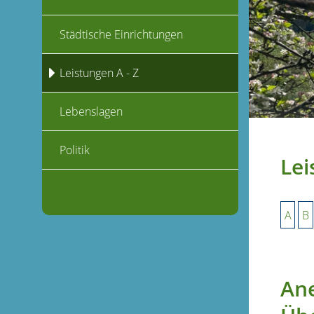
Städtische Einrichtungen
Leistungen A - Z
Lebenslagen
Politik
Lei
A
B
Ane