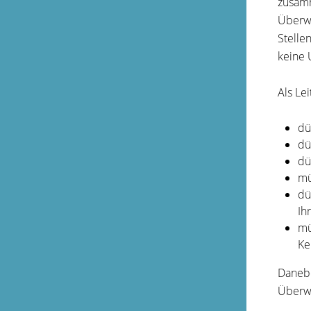
zusamm
Überwa
Stelle
keine 
Als Lei
dü
dü
dü
mü
dü
Ih
mü
Ke
Danebe
Überwa