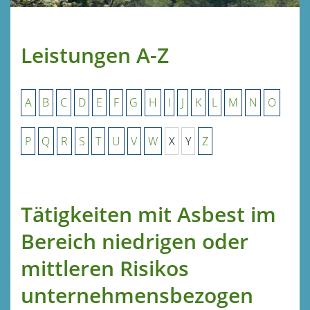
Leistungen A-Z
A
B
C
D
E
F
G
H
I
J
K
L
M
N
O
P
Q
R
S
T
U
V
W
X
Y
Z
Tätigkeiten mit Asbest im
Bereich niedrigen oder
mittleren Risikos
unternehmensbezogen