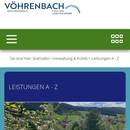
Sie sind hier:
Startseite
>
Verwaltung & Politik
>
Leistungen A - Z
LEISTUNGEN A - Z