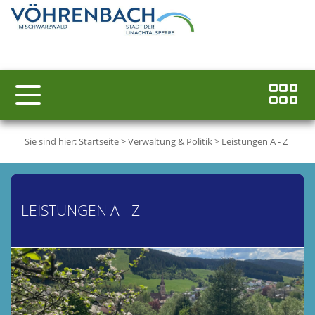
Sie sind hier:
Startseite
>
Verwaltung & Politik
>
Leistungen A - Z
LEISTUNGEN A - Z