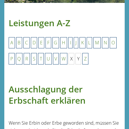
Leistungen A-Z
A
B
C
D
E
F
G
H
I
J
K
L
M
N
O
P
Q
R
S
T
U
V
W
X
Y
Z
Ausschlagung der
Erbschaft erklären
Wenn Sie Erbin oder Erbe geworden sind, müssen Sie