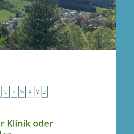
U
V
W
X
Y
Z
r Klinik oder