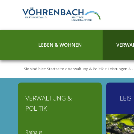
LEBEN & WOHNEN
VERWAL
Sie sind hier:
Startseite
>
Verwaltung & Politik
>
Leistungen A -
VERWALTUNG &
LEIS
POLITIK
Rathaus