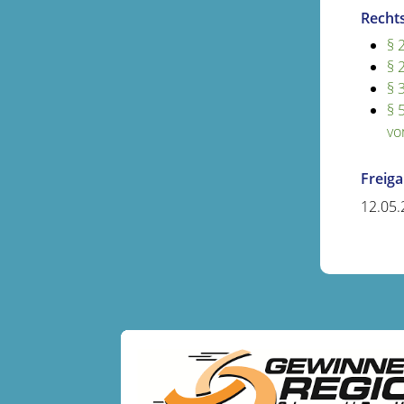
Recht
§ 
§ 
§ 
§ 
vo
Freig
12.05.