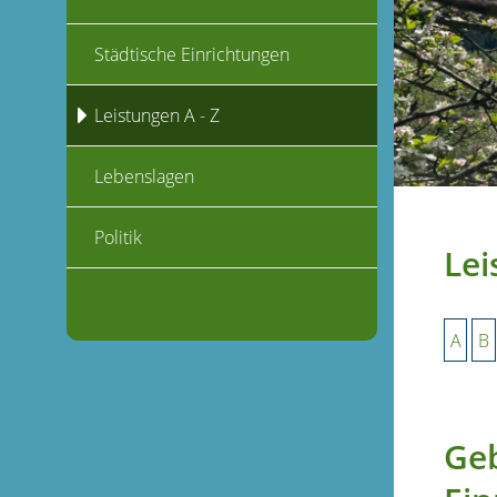
Städtische Einrichtungen
Leistungen A - Z
Lebenslagen
Politik
Lei
A
B
Geb