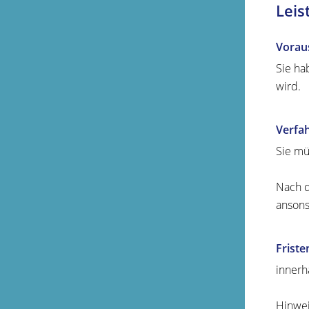
Leis
Vorau
Sie ha
wird.
Verfa
Sie mü
Nach d
ansons
Friste
innerh
Hinwe