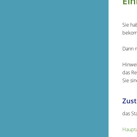
Ei
Sie ha
beko
Dann m
Hinwei
das Re
Sie si
Zust
das St
Haupta