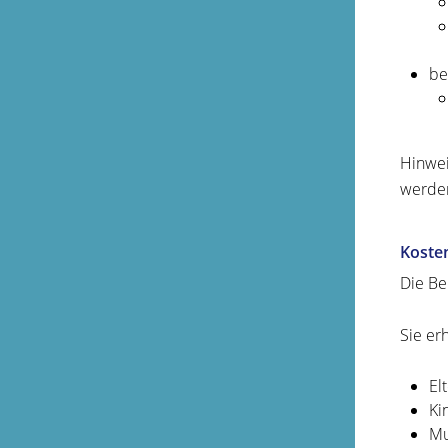
be
Hinwei
werden
Koste
Die Be
Sie er
El
Ki
Mu