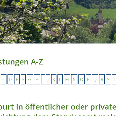
stungen A-Z
C
D
E
F
G
H
I
J
K
L
M
N
O
P
Q
R
S
T
urt in öffentlicher oder private