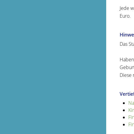
Jede w
Euro.
Hinwe
Das St
Haben 
Geburt
Diese 
Verti
Na
Ki
Fi
Fi