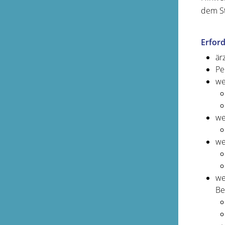
dem St
Erford
är
Pe
we
we
we
we
Be